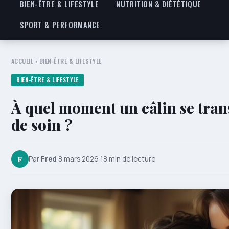
BIEN-ÊTRE & LIFESTYLE
NUTRITION & DIÉTÉTIQUE
SPORT & PERFORMANCE
ACCUEIL
›
BIEN-ÊTRE & LIFESTYLE
BIEN-ÊTRE & LIFESTYLE
À quel moment un câlin se tran
de soin ?
F
Par
Fred
·
8 mars 2026
·
18 min de lecture