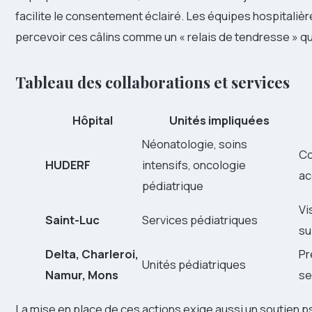
facilite le consentement éclairé. Les équipes hospitalièr
percevoir ces câlins comme un « relais de tendresse » qu
Tableau des collaborations et services
Hôpital
Unités impliquées
Néonatologie, soins
Co
HUDERF
intensifs, oncologie
ac
pédiatrique
Vi
Saint-Luc
Services pédiatriques
su
Delta, Charleroi,
Pr
Unités pédiatriques
Namur, Mons
se
La mise en place de ces actions exige aussi un soutien