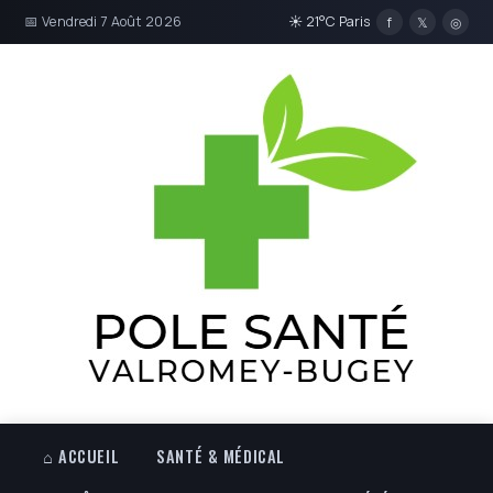
📅 Vendredi 7 Août 2026
☀ 21°C Paris
f
𝕏
◎
⌂ ACCUEIL
SANTÉ & MÉDICAL