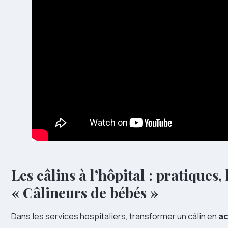
Les câlins à l’hôpital : pratiques,
« Câlineurs de bébés »
Dans les services hospitaliers, transformer un câlin en
ac