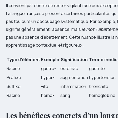
Il convient par contre de rester vigilant face aux exceptio
La langue française présente certaines particularités qu
pas toujours un découpage systématique. Par exemple, le
signifie généralement l’absence, mais
le mot « abatteme
pas une absence d’abattement. Cette nuance illustre la 
apprentissage contextuel et rigoureux.
Type d’élément
Exemple
Signification
Terme médic
Racine
gastro-
estomac
gastrite
Préfixe
hyper-
augmentation
hypertension
Suffixe
-ite
inflammation
bronchite
Racine
hémo-
sang
hémoglobine
Les bénéfices concrets d’un lang