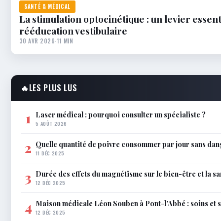
SANTÉ & MÉDICAL
La stimulation optocinétique : un levier essent
rééducation vestibulaire
30 AVR 2026
·
11 MIN
🔥
LES PLUS LUS
Laser médical : pourquoi consulter un spécialiste ?
1
5 AOÛT 2026
Quelle quantité de poivre consommer par jour sans dan
2
11 DÉC 2025
Durée des effets du magnétisme sur le bien-être et la sa
3
12 DÉC 2025
Maison médicale Léon Souben à Pont-l’Abbé : soins et 
4
12 DÉC 2025