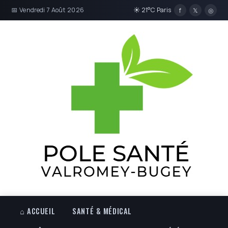
📅 Vendredi 7 Août 2026
☀ 21°C Paris
f
𝕏
◎
⌂ ACCUEIL
SANTÉ & MÉDICAL