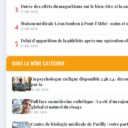
Durée des effets du magnétisme sur le bien-être et la sa
3
12 DÉC 2025
Maison médicale Léon Souben à Pont-l’Abbé : soins et 
4
12 DÉC 2025
Délai d’apparition de la phlébite après une opération c
5
13 DÉC 2025
DANS LA MÊME CATÉGORIE
Un psychologue en ligne disponible 24h/24 : décou
par ia
10 JUIL 2026
Full face en médecine esthétique : La clé d’un raj
global et naturel du visage
3 JUIL 2026
Centre de biologie médicale de Pavilly : votre par