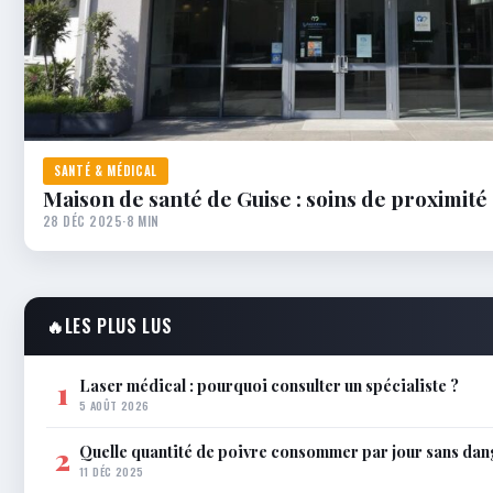
SANTÉ & MÉDICAL
Maison de santé de Guise : soins de proximité
28 DÉC 2025
·
8 MIN
🔥
LES PLUS LUS
Laser médical : pourquoi consulter un spécialiste ?
1
5 AOÛT 2026
Quelle quantité de poivre consommer par jour sans dan
2
11 DÉC 2025