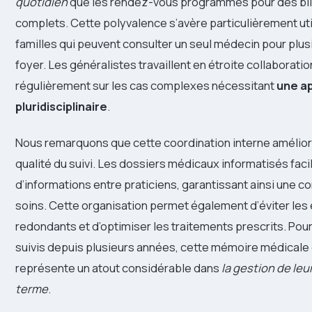
quotidien
que les rendez-vous programmés pour des bil
complets. Cette polyvalence s’avère particulièrement uti
familles qui peuvent consulter un seul médecin pour pl
foyer. Les généralistes travaillent en étroite collaborati
régulièrement sur les cas complexes nécessitant
une a
pluridisciplinaire
.
Nous remarquons que cette coordination interne amélior
qualité du suivi. Les dossiers médicaux informatisés facil
d’informations entre praticiens, garantissant ainsi une co
soins. Cette organisation permet également d’éviter le
redondants et d’optimiser les traitements prescrits. Pour
suivis depuis plusieurs années, cette mémoire médicale 
représente un atout considérable dans
la gestion de leu
terme
.