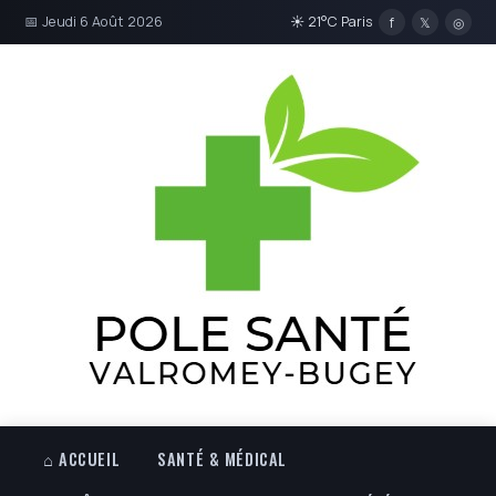
📅 Jeudi 6 Août 2026
☀ 21°C Paris
f
𝕏
◎
⌂ ACCUEIL
SANTÉ & MÉDICAL