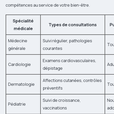
compétences au service de votre bien-être.
Spécialité
Types de consultations
P
médicale
Médecine
Suivi régulier, pathologies
Tou
générale
courantes
Examens cardiovasculaires,
Cardiologie
Adu
dépistage
Affections cutanées, contrôles
Dermatologie
Tou
préventifs
Suivi de croissance,
Nou
Pédiatrie
vaccinations
ado