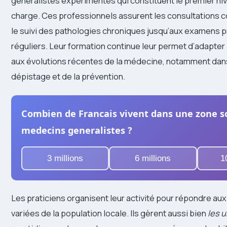
généralistes expérimentés qui constituent le premier ni
charge. Ces professionnels assurent les consultations 
le suivi des pathologies chroniques jusqu’aux examens p
réguliers. Leur formation continue leur permet d’adapter
aux évolutions récentes de la médecine, notamment dan
dépistage et de la prévention.
Combien de Francais vivent dans une zone s
medecins generalistes ?
3 millions
6 millions
1
Les praticiens organisent leur activité pour répondre a
variées de la population locale. Ils gèrent aussi bien
les 