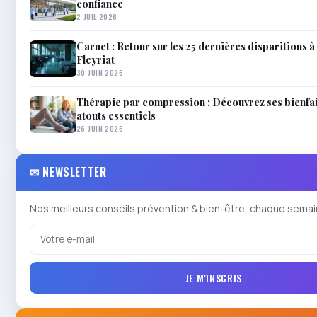
confiance
2 JUIL 2026
Carnet : Retour sur les 25 dernières disparitions à 
Fleyriat
30 JUIN 2026
Thérapie par compression : Découvrez ses bienfai
atouts essentiels
26 JUIN 2026
✉ NEWSLETTER
Nos meilleurs conseils prévention & bien-être, chaque semai
JE M'INSCRIS