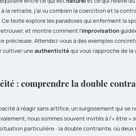
e équilibre entre ce qui est
naturel
et ce qui relève du
 la retraite, j’ai vu combien la coercition et la contr
. Ce texte explore les paradoxes qui enferment la sp
 retrouver, et montre comment l’
improvisation
guidé
ce précieuse. Attendez-vous à des exemples concret
r cultiver une
authenticité
qui vous rapproche de la 
éité : comprendre la double contra
cité à réagir sans artifice, un surgissement qui se n
xalement, nous sommes souvent invités à l’« être » s
tuation particulière : la double contrainte, où deu