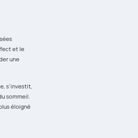
osées
fect et le
nder une
e, s’investit,
 du sommeil.
plus éloigné