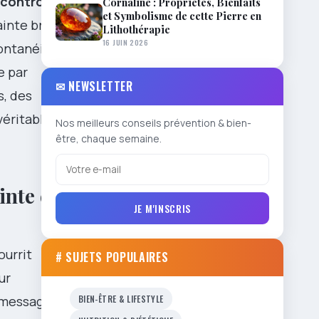
contrôle
.
Cornaline : Propriétés, Bienfaits
et Symbolisme de cette Pierre en
ainte brisent
Lithothérapie
16 JUIN 2026
ontanéité,
e par
✉ NEWSLETTER
s, des
véritable
Nos meilleurs conseils prévention & bien-
être, chaque semaine.
inte et
JE M'INSCRIS
ourrit
# SUJETS POPULAIRES
ur
BIEN-ÊTRE & LIFESTYLE
x messages