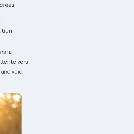
adrées
,
ation
ns la
attente vers
 une voie