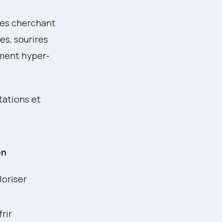
ctes cherchant
s, sourires
ement hyper-
tations et
on
loriser
frir