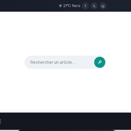
☀ 21°C Paris
f
𝕏
◎
🔎
E