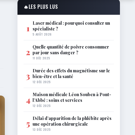
🔥
LES PLUS LUS
Laser médical : pourquoi consulter un
1
spécialiste ?
5 AOÛT 2026
Quelle quantité de poivre consommer
2
par jour sans danger ?
11 DÉC 2025
Durée des effets du magnétisme sur le
3
bien-être et la santé
12 DÉC 2025
Maison médicale Léon Souben à Pont-
4
l’Abbé : soins et services
12 DÉC 2025
Délai d’apparition de la phlébite après
5
une opération chirurgicale
13 DÉC 2025