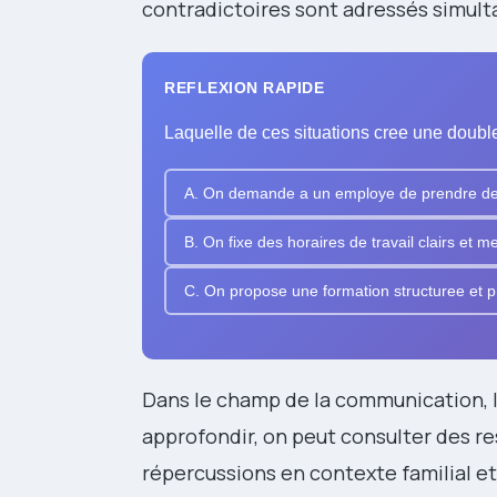
contradictoires sont adressés simult
REFLEXION RAPIDE
Laquelle de ces situations cree une double
A. On demande a un employe de prendre des in
B. On fixe des horaires de travail clairs et 
C. On propose une formation structuree et p
Dans le champ de la communication, l
approfondir, on peut consulter des r
répercussions en contexte familial e