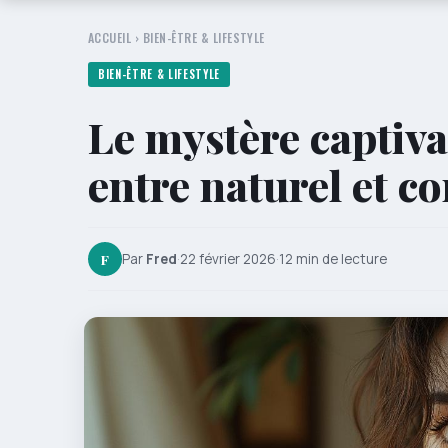
ACCUEIL
›
BIEN-ÊTRE & LIFESTYLE
BIEN-ÊTRE & LIFESTYLE
Le mystère captiva
entre naturel et co
F
Par
Fred
·
22 février 2026
·
12 min de lecture