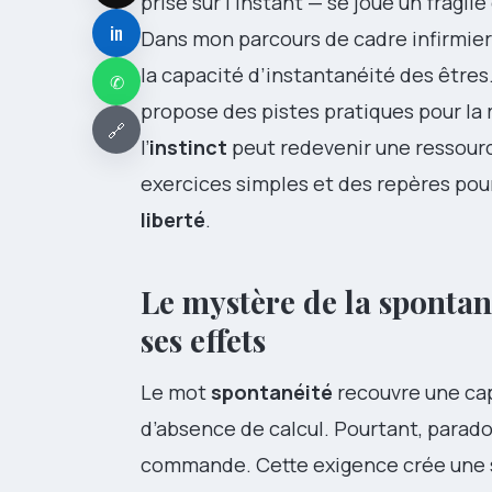
prise sur l’instant — se joue un fragil
in
Dans mon parcours de cadre infirmier à
la capacité d’instantanéité des êtres
✆
propose des pistes pratiques pour la
🔗
l’
instinct
peut redevenir une ressour
exercices simples et des repères pou
liberté
.
Le mystère de la spontan
ses effets
Le mot
spontanéité
recouvre une capa
d’absence de calcul. Pourtant, parado
commande. Cette exigence crée une si