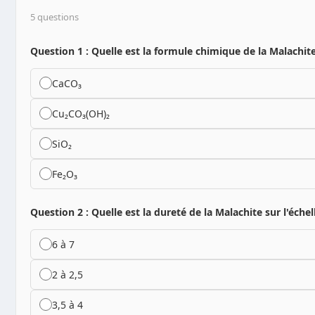
5 questions
Question 1 : Quelle est la formule chimique de la Malachite
CaCO₃
Cu₂CO₃(OH)₂
SiO₂
Fe₂O₃
Question 2 : Quelle est la dureté de la Malachite sur l'éche
6 à 7
2 à 2,5
3,5 à 4