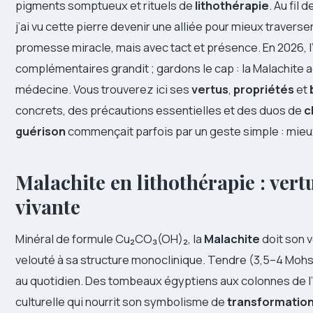
pigments somptueux et rituels de
lithothérapie
. Au fil 
j’ai vu cette pierre devenir une alliée pour mieux traver
promesse miracle, mais avec tact et présence. En 2026, l
complémentaires grandit ; gardons le cap : la Malachite
médecine. Vous trouverez ici ses
vertus
,
propriétés
et
concrets, des précautions essentielles et des duos de
c
guérison
commençait parfois par un geste simple : mieu
Malachite en lithothérapie : vertu
vivante
Minéral de formule Cu₂CO₃(OH)₂, la
Malachite
doit son v
velouté à sa structure monoclinique. Tendre (3,5–4 Mohs
au quotidien. Des tombeaux égyptiens aux colonnes de l’
culturelle qui nourrit son symbolisme de
transformatio