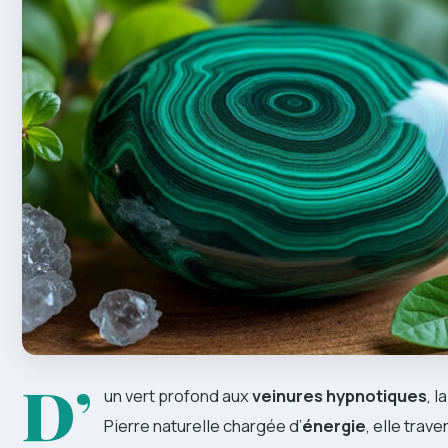
D’
un vert profond aux
veinures hypnotiques
, l
Pierre naturelle chargée d’
énergie
, elle tra