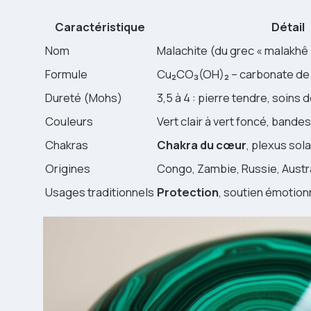
Caractéristique
Détail
Nom
Malachite (du grec « malakhê 
Formule
Cu₂CO₃(OH)₂ – carbonate de 
Dureté (Mohs)
3,5 à 4 : pierre tendre, soins 
Couleurs
Vert clair à vert foncé, band
Chakras
Chakra du cœur
, plexus sola
Origines
Congo, Zambie, Russie, Austr
Usages traditionnels
Protection
, soutien émotionn