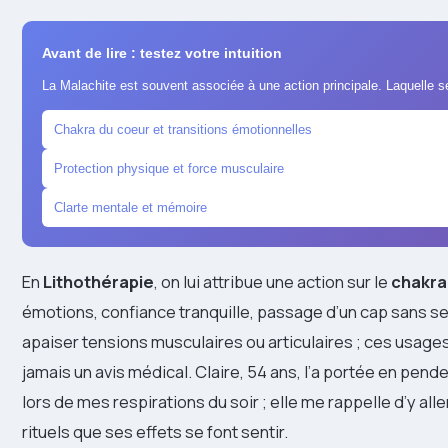
Avant de lire : testez votre intuition
La Malachite est souvent associée à une action principale. Laquelle s
Chakra du coeur et transitions émotionnelles
Protection physique et force musculaire
Clarte mentale et mémoire
En
Lithothérapie
, on lui attribue une action sur le
chakra
émotions, confiance tranquille, passage d’un cap sans se b
apaiser tensions musculaires ou articulaires ; ces usag
jamais un avis médical. Claire, 54 ans, l’a portée en pende
lors de mes respirations du soir ; elle me rappelle d’y all
rituels que ses effets se font sentir.