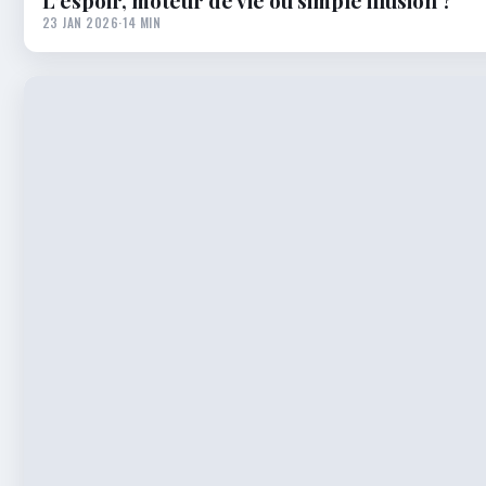
L’espoir, moteur de vie ou simple illusion ?
23 JAN 2026
·
14 MIN