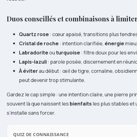
Duos conseillés et combinaisons à limite
Quartz rose
: cœur apaisé, transitions plus tendre
Cristal de roche
: intention clarifiée,
énergie
mieux
Labradorite
ou
turquoise
: filtre doux pour les e
Lapis-lazuli
: parole posée, discernement en réuni
À éviter
au début : œil de tigre, cornaline, obsidie
peut devenir trop stimulante.
Gardez le cap simple : une intention claire, une pierre pri
souvent là que naissent les
bienfaits
les plus stables et
s’installe sans forcer.
QUIZ DE CONNAISSANCE