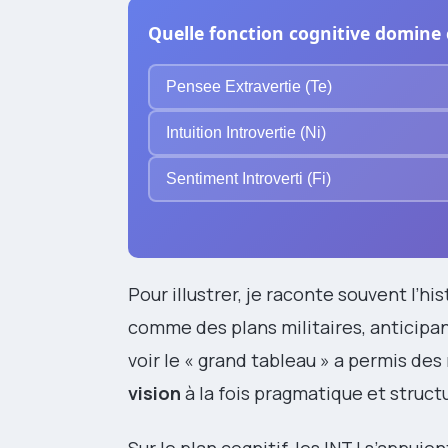
Quelle fonction cognitive domine c
Pensee Extravertie (Te)
Intuition Introvertie (Ni)
Sentiment Introverti (Fi)
Pour illustrer, je raconte souvent l’his
comme des plans militaires, anticipan
voir le « grand tableau » a permis des
vision
à la fois pragmatique et struc