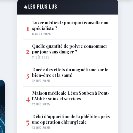
🔥
LES PLUS LUS
Laser médical : pourquoi consulter un
1
spécialiste ?
5 AOÛT 2026
Quelle quantité de poivre consommer
2
par jour sans danger ?
11 DÉC 2025
Durée des effets du magnétisme sur le
3
bien-être et la santé
12 DÉC 2025
Maison médicale Léon Souben à Pont-
4
l’Abbé : soins et services
12 DÉC 2025
Délai d’apparition de la phlébite après
5
une opération chirurgicale
13 DÉC 2025