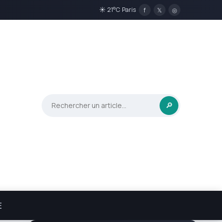
☀ 21°C Paris
f
𝕏
◎
🔎
E