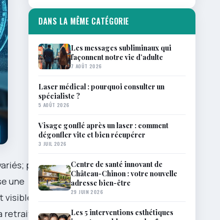
DANS LA MÊME CATÉGORIE
Les messages subliminaux qui
façonnent notre vie d’adulte
7 AOÛT 2026
Laser médical : pourquoi consulter un
spécialiste ?
5 AOÛT 2026
Visage gonflé après un laser : comment
dégonfler vite et bien récupérer
3 JUIL 2026
Centre de santé innovant de
variés; parmi
Château-Chinon : votre nouvelle
se une
adresse bien-être
29 JUIN 2026
 visible son
Les 5 interventions esthétiques
a retraite