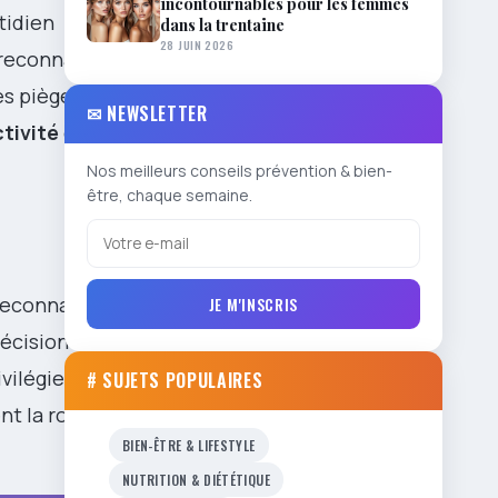
incontournables pour les femmes
tidien
dans la trentaine
28 JUIN 2026
 reconnaître,
es pièges
✉ NEWSLETTER
tivité
et
Nos meilleurs conseils prévention & bien-
être, chaque semaine.
econnaît par
JE M'INSCRIS
décision
vilégie la
# SUJETS POPULAIRES
nt la route
BIEN-ÊTRE & LIFESTYLE
NUTRITION & DIÉTÉTIQUE