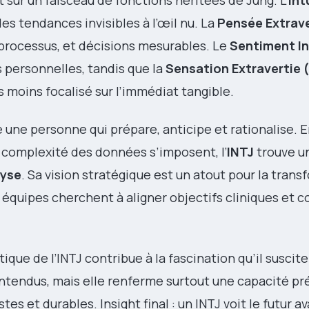
nt sur un faisceau de fonctions héritées de Jung. L’
Int
es tendances invisibles à l’œil nu. La
Pensée Extrave
 processus, et décisions mesurables. Le
Sentiment Int
s personnelles, tandis que la
Sensation Extravertie 
is moins focalisé sur l’immédiat tangible.
une personne qui prépare, anticipe et rationalise. 
la complexité des données s’imposent, l’
INTJ
trouve un
lyse
. Sa vision stratégique est un atout pour la tran
s équipes cherchent à aligner objectifs cliniques et c
stique de l’INTJ contribue à la fascination qu’il suscit
ntendus, mais elle renferme surtout une capacité pré
es et durables. Insight final : un INTJ voit le futur av