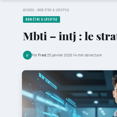
ACCUEIL
›
BIEN-ÊTRE & LIFESTYLE
BIEN-ÊTRE & LIFESTYLE
Mbti – intj : le str
F
Par
Fred
·
25 janvier 2026
·
14 min de lecture