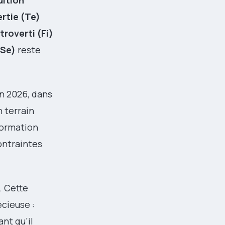
uition
rtie (Te)
roverti (Fi)
(Se)
reste
En 2026, dans
 terrain
sformation
ontraintes
e. Cette
cieuse :
ant qu’il