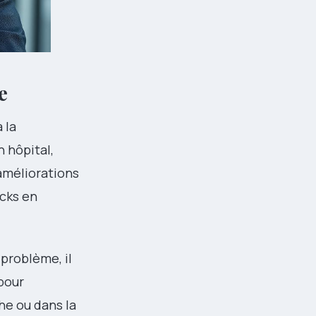
e
 la
 hôpital,
 améliorations
ocks en
.
 problème, il
pour
he ou dans la