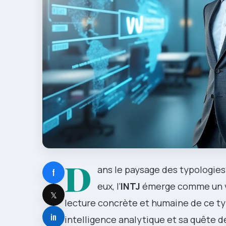
D
ans le paysage des typologies 
f
eux, l’
INTJ
émerge comme un v
𝕏
lecture concrète et humaine de ce ty
in
intelligence analytique et sa quête de 