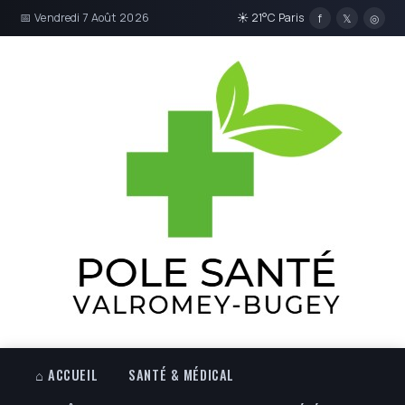
📅 Vendredi 7 Août 2026
☀ 21°C Paris
f
𝕏
◎
⌂ ACCUEIL
SANTÉ & MÉDICAL