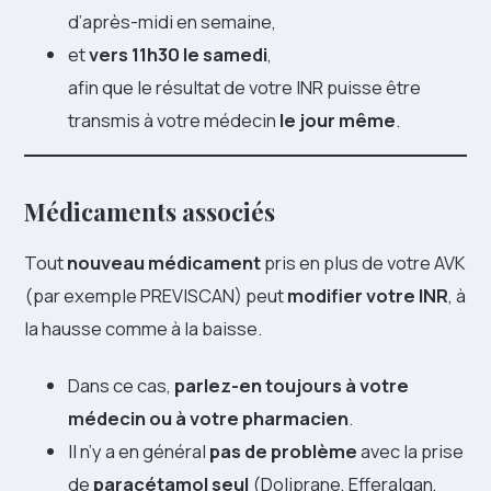
d’après-midi en semaine,
et
vers 11h30 le samedi
,
afin que le résultat de votre INR puisse être
transmis à votre médecin
le jour même
.
Médicaments associés
Tout
nouveau médicament
pris en plus de votre AVK
(par exemple PREVISCAN) peut
modifier votre INR
, à
la hausse comme à la baisse.
Dans ce cas,
parlez-en toujours à votre
médecin ou à votre pharmacien
.
Il n’y a en général
pas de problème
avec la prise
de
paracétamol seul
(Doliprane, Efferalgan,