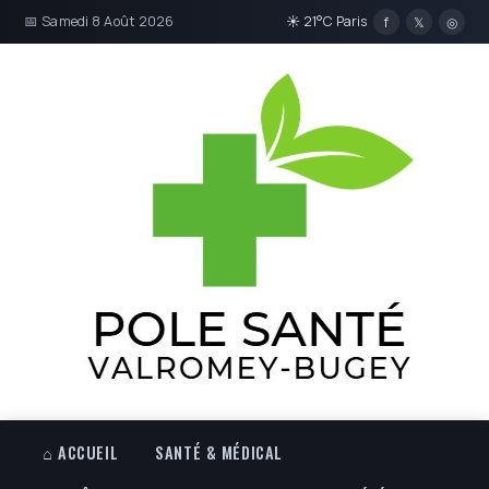
📅 Samedi 8 Août 2026
☀ 21°C Paris
f
𝕏
◎
⌂ ACCUEIL
SANTÉ & MÉDICAL