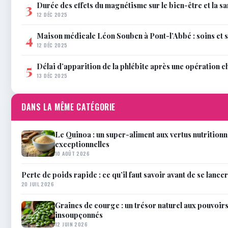
Durée des effets du magnétisme sur le bien-être et la sa
3
12 DÉC 2025
Maison médicale Léon Souben à Pont-l’Abbé : soins et 
4
12 DÉC 2025
Délai d’apparition de la phlébite après une opération c
5
13 DÉC 2025
DANS LA MÊME CATÉGORIE
Le Quinoa : un super-aliment aux vertus nutritionn
exceptionnelles
10 AOÛT 2026
Perte de poids rapide : ce qu’il faut savoir avant de se lancer
20 JUIL 2026
Graines de courge : un trésor naturel aux pouvoirs
insoupçonnés
12 JUIN 2026