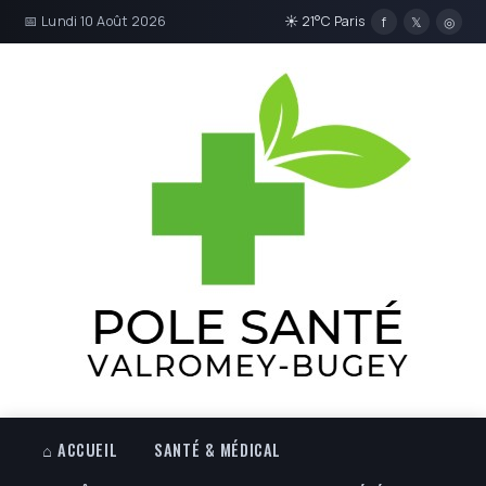
📅 Lundi 10 Août 2026
☀ 21°C Paris
f
𝕏
◎
⌂ ACCUEIL
SANTÉ & MÉDICAL