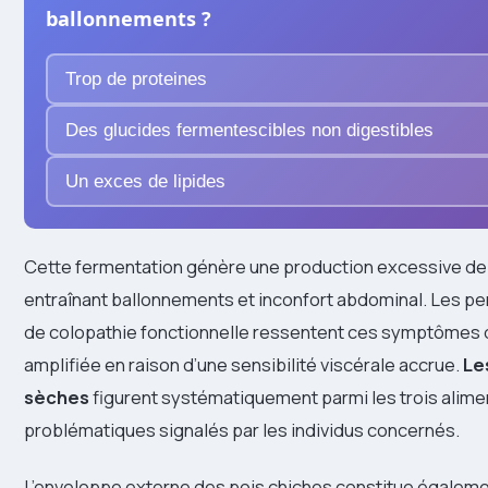
ballonnements ?
Trop de proteines
Des glucides fermentescibles non digestibles
Un exces de lipides
Cette fermentation génère une production excessive de 
entraînant ballonnements et inconfort abdominal. Les p
de colopathie fonctionnelle ressentent ces symptômes
amplifiée en raison d’une sensibilité viscérale accrue.
Le
sèches
figurent systématiquement parmi les trois alimen
problématiques signalés par les individus concernés.
L’enveloppe externe des pois chiches constitue égaleme