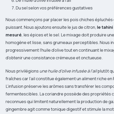
De l’huile d’olive infusée à l’ail
Du sel selon vos préférences gustatives
Nous commençons par placer les pois chiches épluchés 
puissant. Nous ajoutons ensuite le jus de citron,
le tahin
mesuré
, les épices et le sel. Le mixage doit produire un
homogène et lisse, sans grumeaux perceptibles. Nous i
progressivement l’huile d’olive tout en continuant le mix
d’obtenir une consistance crémeuse et onctueuse.
Nous privilégions
une huile d’olive infusée à l’ail
plutôt q
fraîches car l’ail constitue également un aliment riche 
L’infusion préserve les arômes sans transférer les com
fermentescibles. La coriandre possède des propriétés 
reconnues qui limitent naturellement la production de ga
gingembre agit comme tonique digestif et stimule la motr