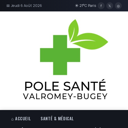
📅 Jeudi 6 Août 2026
☀ 21°C Paris
f
𝕏
◎
⌂ ACCUEIL
SANTÉ & MÉDICAL