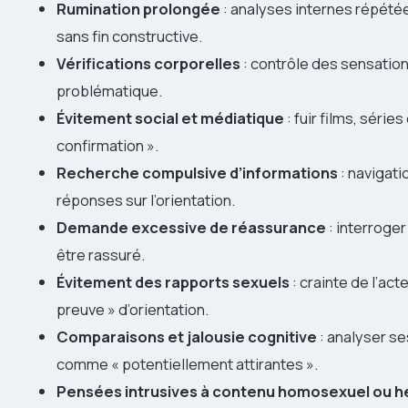
Rumination prolongée
: analyses internes répété
sans fin constructive.
Vérifications corporelles
: contrôle des sensatio
problématique.
Évitement social et médiatique
: fuir films, série
confirmation ».
Recherche compulsive d’informations
: navigati
réponses sur l’orientation.
Demande excessive de réassurance
: interroge
être rassuré.
Évitement des rapports sexuels
: crainte de l’ac
preuve » d’orientation.
Comparaisons et jalousie cognitive
: analyser s
comme « potentiellement attirantes ».
Pensées intrusives à contenu homosexuel ou h