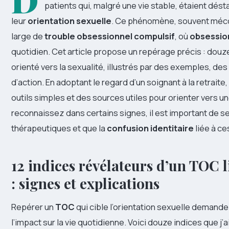
patients qui, malgré une vie stable, étaient dést
leur
orientation sexuelle
. Ce phénomène, souvent méconn
large de
trouble obsessionnel compulsif
, où
obsessio
quotidien. Cet article propose un repérage précis : dou
orienté vers la sexualité, illustrés par des exemples, des
d’action. En adoptant le regard d’un soignant à la retraite,
outils simples et des sources utiles pour orienter vers u
reconnaissez dans certains signes, il est important de s
thérapeutiques et que la
confusion identitaire
liée à ce
12 indices révélateurs d’un TOC li
: signes et explications
Repérer un
TOC
qui cible l’orientation sexuelle demande d
l’impact sur la vie quotidienne. Voici douze indices que j