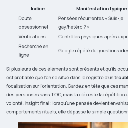
Indice
Manifestation typique
Doute
Pensées récurrentes « Suis-je
obsessionnel
gay/hétéro ? »
Vérifications
Contrôles physiques après expo
Recherche en
Google répété de questions iden
ligne
Si plusieurs de ces éléments sont présents et qu’ils occu
est probable que l’on se situe dans le registre d’un
troub
focalisation sur l’orientation. Gardez en tête que ces m
des personnes sans TOC, mais la clé reste la répétition 
volonté. Insight final : lorsqu’une pensée devient envahi
comportements rituels, elle dépasse le simple questio