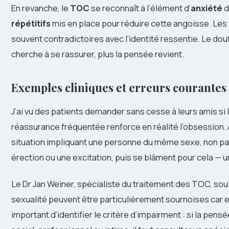
En revanche, le
TOC
se reconnaît à l’élément d’
anxiété
d
répétitifs
mis en place pour réduire cette angoisse. Le
souvent contradictoires avec l’identité ressentie. Le do
cherche à se rassurer, plus la pensée revient.
Exemples cliniques et erreurs courantes
J’ai vu des patients demander sans cesse à leurs amis si
réassurance fréquentée renforce en réalité l’obsession. 
situation impliquant une personne du même sexe, non par
érection ou une excitation, puis se blâment pour cela — u
Le Dr Jan Weiner, spécialiste du traitement des TOC, soul
sexualité peuvent être particulièrement sournoises car ell
important d’identifier le critère d’impairment : si la pen