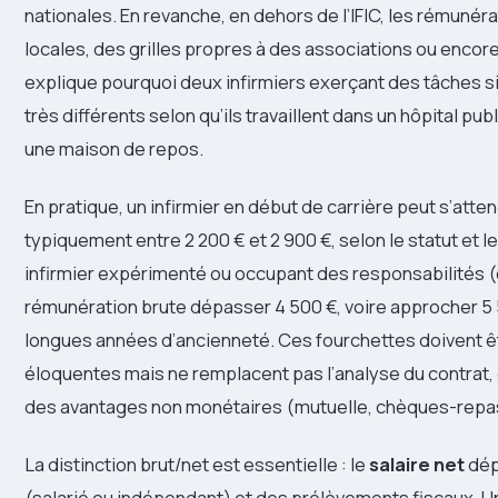
nationales. En revanche, en dehors de l’IFIC, les rémuné
locales, des grilles propres à des associations ou encor
explique pourquoi deux infirmiers exerçant des tâches s
très différents selon qu’ils travaillent dans un hôpital publ
une maison de repos.
En pratique, un infirmier en début de carrière peut s’at
typiquement entre 2 200 € et 2 900 €, selon le statut et le 
infirmier expérimenté ou occupant des responsabilités (c
rémunération brute dépasser 4 500 €, voire approcher 5 5
longues années d’ancienneté. Ces fourchettes doivent êt
éloquentes mais ne remplacent pas l’analyse du contrat
des avantages non monétaires (mutuelle, chèques-repas
La distinction brut/net est essentielle : le
salaire net
dép
(salarié ou indépendant) et des prélèvements fiscaux. U