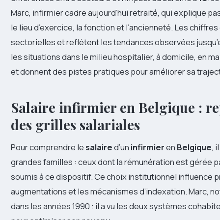
Marc, infirmier cadre aujourd’hui retraité, qui explique 
le lieu d’exercice, la fonction et l’ancienneté. Les chiffr
sectorielles et reflètent les tendances observées jusqu’
les situations dans le milieu hospitalier, à domicile, en ma
et donnent des pistes pratiques pour améliorer sa trajec
Salaire infirmier en Belgique : r
des grilles salariales
Pour comprendre le
salaire
d’un
infirmier
en
Belgique
, 
grandes familles : ceux dont la rémunération est gérée 
soumis à ce dispositif. Ce choix institutionnel influence 
augmentations et les mécanismes d’indexation. Marc, not
dans les années 1990 : il a vu les deux systèmes cohabiter