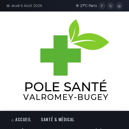
📅 Jeudi 6 Août 2026
☀ 21°C Paris
f
𝕏
◎
⌂ ACCUEIL
SANTÉ & MÉDICAL