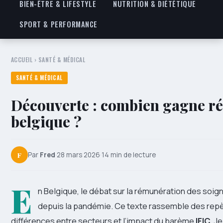
BIEN-ÊTRE & LIFESTYLE
NUTRITION & DIÉTÉTIQUE
SPORT & PERFORMANCE
ACCUEIL
›
SANTÉ & MÉDICAL
SANTÉ & MÉDICAL
Découverte : combien gagne ré
belgique ?
F
Par
Fred
·
28 mars 2026
·
14 min de lecture
E
n Belgique, le débat sur la rémunération des soi
depuis la pandémie. Ce texte rassemble des repère
différences entre secteurs et l’impact du barème
IFIC
. J