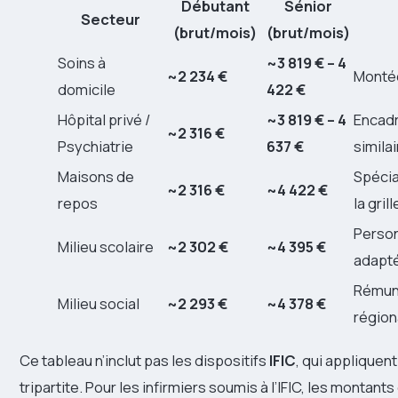
Débutant
Sénior
Secteur
(brut/mois)
(brut/mois)
Soins à
~3 819 € – 4
~2 234 €
Montée
domicile
422 €
Hôpital privé /
~3 819 € – 4
Encadr
~2 316 €
Psychiatrie
637 €
simila
Maisons de
Spécia
~2 316 €
~4 422 €
repos
la grill
Perso
Milieu scolaire
~2 302 €
~4 395 €
adapt
Rémuné
Milieu social
~2 293 €
~4 378 €
région
Ce tableau n’inclut pas les dispositifs
IFIC
, qui appliquen
tripartite. Pour les infirmiers soumis à l’IFIC, les montan