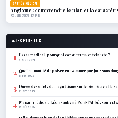
SANTÉ & MÉDICAL
Angiome : comprendre le plan et la caractéris
23 JUIN 2026
·
12 MIN
🔥
LES PLUS LUS
Laser médical : pourquoi consulter un spécialiste ?
1
5 AOÛT 2026
Quelle quantité de poivre consommer par jour sans dan
2
11 DÉC 2025
Durée des effets du magnétisme sur le bien-être et la sa
3
12 DÉC 2025
Maison médicale Léon Souben à Pont-l’Abbé : soins et 
4
12 DÉC 2025
Délai d’apparition de la phlébite après une opération c