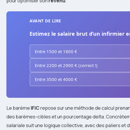
pour optimiser son
revenu
.
AVANT DE LIRE
Estimez le salaire brut d’un infirmier 
Entre 1500 et 1800 €
Entre 2200 et 2900 € (correct !)
Entre 3500 et 4000 €
Le barème
IFIC
repose sur une méthode de calcul prena
des barèmes-cibles et un pourcentage delta. Concrètemen
salariale suit une logique collective, avec des paliers e