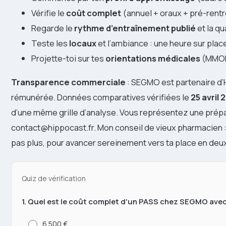
Vérifie le
coût complet
(annuel + oraux + pré-rentr
Regarde le
rythme d’entraînement publié
et la qu
Teste les
locaux
et l’ambiance : une heure sur plac
Projette-toi sur tes
orientations médicales
(MMOPK
Transparence commerciale
: SEGMO est partenaire d’H
rémunérée. Données comparatives vérifiées le
25 avril 
d’une même grille d’analyse. Vous représentez une prépa
contact@hippocast.fr. Mon conseil de vieux pharmacien : ch
pas plus, pour avancer sereinement vers ta place en de
Quiz de vérification
1. Quel est le coût complet d'un PASS chez SEGMO avec
6 500 €