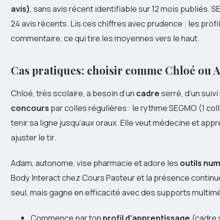
avis)
, sans avis récent identifiable sur 12 mois publiés.
24 avis récents. Lis ces chiffres avec prudence : les profi
commentaire, ce qui tire les moyennes vers le haut.
Cas pratiques : choisir comme Chloé ou
Chloé, très scolaire, a besoin d’un
cadre
serré, d’un suiv
concours
par colles régulières : le rythme SEGMO (1 coll
tenir sa ligne jusqu’aux oraux. Elle veut médecine et app
ajuster le tir.
Adam, autonome, vise pharmacie et adore les
outils nu
Body Interact chez Cours Pasteur et la présence continue en
seul, mais gagne en efficacité avec des supports multim
Commence par ton
profil d’apprentissage
(cadre 