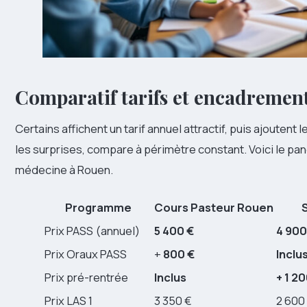
Comparatif tarifs et encadreme
Certains affichent un tarif annuel attractif, puis ajoutent 
les surprises, compare à périmètre constant. Voici le p
médecine à Rouen.
Programme
Cours Pasteur Rouen
Prix PASS (annuel)
5 400 €
4 900
Prix Oraux PASS
+
800 €
Inclu
Prix pré-rentrée
Inclus
+ 1 2
Prix LAS 1
3 350 €
2 600