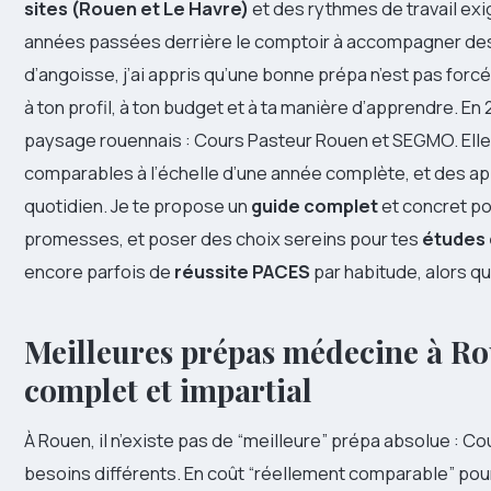
sites (Rouen et Le Havre)
et des rythmes de travail exig
années passées derrière le comptoir à accompagner des é
d’angoisse, j’ai appris qu’une bonne prépa n’est pas forcém
à ton profil, à ton budget et à ta manière d’apprendre. En
paysage rouennais : Cours Pasteur Rouen et SEGMO. Elles 
comparables à l’échelle d’une année complète, et des 
quotidien. Je te propose un
guide complet
et concret po
promesses, et poser des choix sereins pour tes
études 
encore parfois de
réussite PACES
par habitude, alors que
Meilleures prépas médecine à Rou
complet et impartial
À Rouen, il n’existe pas de “meilleure” prépa absolue : 
besoins différents. En coût “réellement comparable” pou