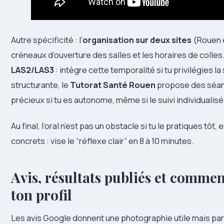
Autre spécificité : l’
organisation sur deux sites
(Rouen et
créneaux d’ouverture des salles et les horaires de colles
LAS2/LAS3
: intègre cette temporalité si tu privilégies la
structurante, le
Tutorat Santé Rouen
propose des séance
précieux si tu es autonome, même si le suivi individuali
Au final, l’oral n’est pas un obstacle si tu le pratiques tôt
concrets : vise le “réflexe clair” en 8 à 10 minutes.
Avis, résultats publiés et commen
ton profil
Les avis Google donnent une photographie utile mais par