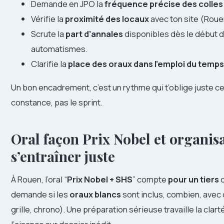
Demande en JPO la
fréquence précise des colles
Vérifie la
proximité des locaux
avec ton site (Rouen
Scrute la
part d’annales
disponibles dès le début d
automatismes.
Clarifie la
place des oraux dans l’emploi du temps
Un bon encadrement, c’est un rythme qui t’oblige juste ce qu’
constance, pas le sprint.
Oral façon Prix Nobel et organis
s’entraîner juste
À Rouen, l’oral “
Prix Nobel + SHS
” compte
pour un tiers
d
demande si les
oraux blancs
sont inclus, combien, avec 
grille, chrono). Une préparation sérieuse travaille la clart