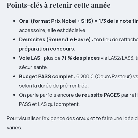
Points-clés à retenir cette année
Oral (format Prix Nobel + SHS) = 1/3 de la note fi
accessoire, elle est décisive.
Deux sites (Rouen/Le Havre)
: ton lieu de rattac
préparation concours
.
Voie LAS
: plus de
71 % des places
via LAS2/LAS3, t
sécurisante.
Budget PASS complet
: 6 200 € (Cours Pasteur) vs
selon la durée de pré-rentrée.
On parle parfois encore de
réussite PACES
par réfl
PASS et LAS qui comptent.
Pour visualiser l’exigence des oraux et te faire une idée 
variés.