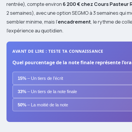
rentrée), compte environ
6 200 € chez Cours Pasteur
2 semaines), avec une option SEGMO à 3 semaines qui mo
sembler minime, mais l’
encadrement
, le rythme de coll
l’expérience au quotidien.
AVANT DE LIRE : TESTE TA CONNAISSANCE
Quel pourcentage de la note finale représente l’ora
15%
– Un tiers de l’écrit
33%
– Un tiers de la note finale
50%
– La moitié de la note