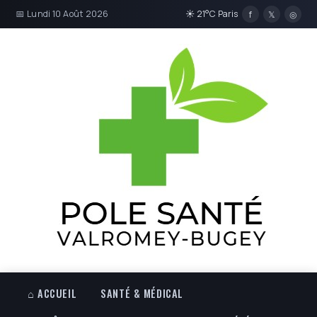
📅 Lundi 10 Août 2026
☀ 21°C Paris
f
𝕏
◎
⌂ ACCUEIL
SANTÉ & MÉDICAL