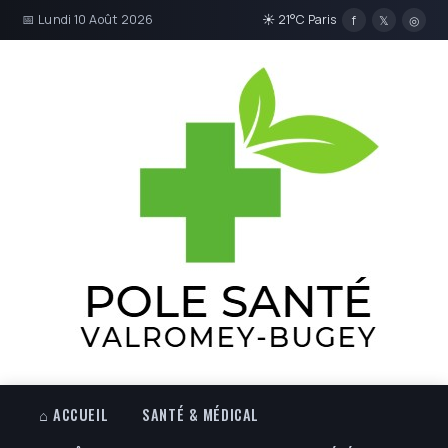
📅 Lundi 10 Août 2026
☀ 21°C Paris
f
𝕏
◎
⌂ ACCUEIL
SANTÉ & MÉDICAL