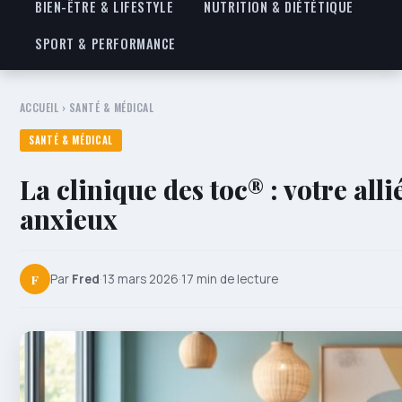
BIEN-ÊTRE & LIFESTYLE
NUTRITION & DIÉTÉTIQUE
SPORT & PERFORMANCE
ACCUEIL
›
SANTÉ & MÉDICAL
SANTÉ & MÉDICAL
La clinique des toc® : votre alli
anxieux
F
Par
Fred
·
13 mars 2026
·
17 min de lecture