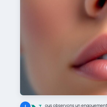
ous observons un engouement c
f