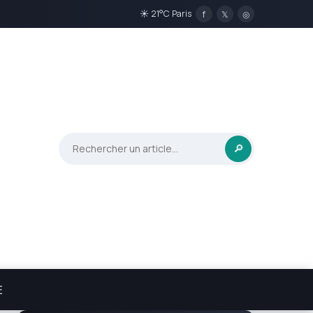
☀ 21°C Paris
f
𝕏
◎
🔎
E