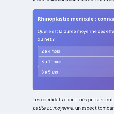
Rhinoplastie medicale : connai
Quelle est la duree moyenne des effe
du nez ?
2 a 4 mois
8 a 12 mois
3 a 5 ans
Les candidats concernés présenten
petite ou moyenne
, un aspect tomban