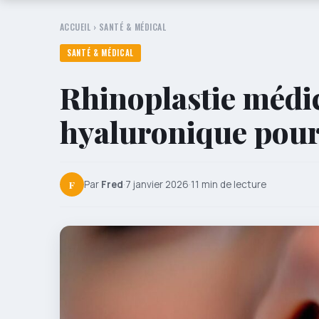
ACCUEIL
›
SANTÉ & MÉDICAL
SANTÉ & MÉDICAL
Rhinoplastie médic
hyaluronique pour
F
Par
Fred
·
7 janvier 2026
·
11 min de lecture