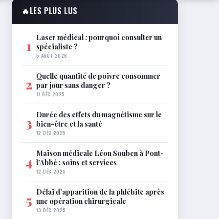
🔥
LES PLUS LUS
Laser médical : pourquoi consulter un
1
spécialiste ?
5 AOÛT 2026
Quelle quantité de poivre consommer
2
par jour sans danger ?
11 DÉC 2025
Durée des effets du magnétisme sur le
3
bien-être et la santé
12 DÉC 2025
Maison médicale Léon Souben à Pont-
4
l’Abbé : soins et services
12 DÉC 2025
Délai d’apparition de la phlébite après
5
une opération chirurgicale
13 DÉC 2025