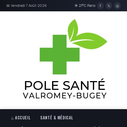
📅 Vendredi 7 Août 2026
☀ 21°C Paris
f
𝕏
◎
⌂ ACCUEIL
SANTÉ & MÉDICAL