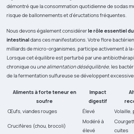
démontré que la consommation quotidienne de sodas mult
risque de ballonnements et d’éructations fréquentes.
Nous devons également considérer
le rôle essentiel d
intestinal
dans ces manifestations. Votre flore bactéri
milliards de micro-organismes, participe activement à la 
Lorsque cet équilibre est perturbé par une antibiothérapi
chronique ou
une alimentation déséquilibrée
, les bact
de la fermentation sulfureuse se développent excessiv
Aliments à forte teneur en
Impact
Al
soufre
digestif
rec
Œufs, viandes rouges
Élevé
Volaille,
Modéré à
Courgett
Crucifères (chou, brocoli)
élevé
cuites