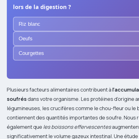
lors de la digestion ?
Riz blanc
Oeufs
Courgettes
Plusieurs facteurs alimentaires contribuent à
l’accumula
soufrés
dans votre organisme. Les protéines d’origine a
légumineuses, les crucifères comme le chou-fleur ou le b
contiennent des quantités importantes de soufre. Nous
également que
les boissons effervescentes
augmenten
significativement le volume gazeux intestinal. Une étude