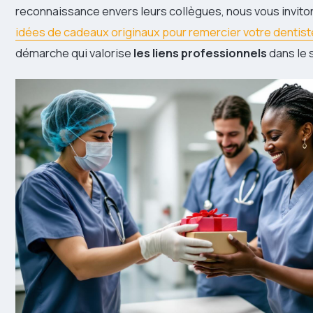
reconnaissance envers leurs collègues, nous vous invito
idées de cadeaux originaux pour remercier votre dentist
démarche qui valorise
les liens professionnels
dans le 