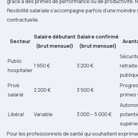
grâce à des primes de performance ou de productivité. 
flexibilité salariale s’accompagne parfois d’une moindre s
contractuelle.
Salaire débutant
Salaire confirmé
Secteur
Avant
(brut mensuel)
(brut mensuel)
Sécurité
Public
1 950 €
3 200 €
retraite
hospitalier
publiqu
Privé
Progres
2 200 €
3 500 €
salarié
primes 
Autonom
Libéral
Variable
3 000 – 5 000 €
potenti
supérie
Pour les professionnels de santé qui souhaitent exprimer