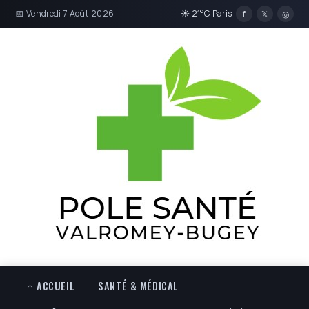
📅 Vendredi 7 Août 2026
☀ 21°C Paris
f
𝕏
◎
⌂ ACCUEIL
SANTÉ & MÉDICAL