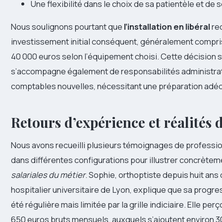
Une flexibilité dans le choix de sa patientèle et de 
Nous soulignons pourtant que
l’installation en libéral
req
investissement initial conséquent, généralement compris
40 000 euros selon l’équipement choisi. Cette décision 
s’accompagne également de responsabilités administrat
comptables nouvelles, nécessitant une préparation adé
Retours d’expérience et réalités 
Nous avons recueilli plusieurs témoignages de professi
dans différentes configurations pour illustrer concrète
salariales du métier
. Sophie, orthoptiste depuis huit ans
hospitalier universitaire de Lyon, explique que sa progres
été régulière mais limitée par la grille indiciaire. Elle per
650 euros bruts mensuels, auxquels s’ajoutent environ 