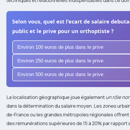
techniques et relationnelles indispensables dans ce dom
Selon vous, quel est l’ecart de salaire debuta
public et le prive pour un orthoptiste ?
Environ 100 euros de plus dans le prive
Environ 250 euros de plus dans le prive
Environ 500 euros de plus dans le prive
La localisation géographique joue également
un rôle no
dans la détermination du salaire moyen. Les zones urbai
de-France ou les grandes métropoles régionales offrent
des rémunérations supérieures de 15 à 20% par rapport a