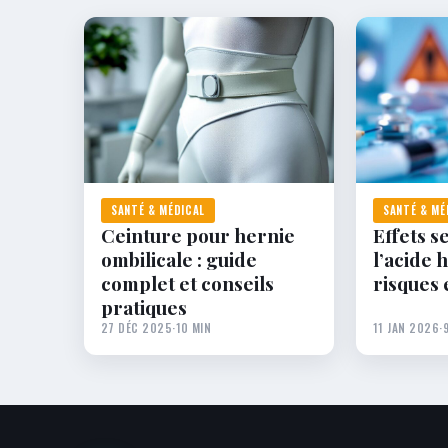
SANTÉ & MÉDICAL
SANTÉ & MÉ
Ceinture pour hernie
Effets s
ombilicale : guide
l’acide 
complet et conseils
risques 
pratiques
27 DÉC 2025
·
10 MIN
11 JAN 2026
·