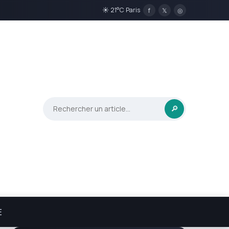
☀ 21°C Paris
f
𝕏
◎
🔎
E