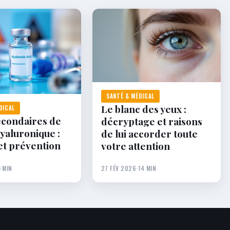
SANTÉ & MÉDICAL
Le blanc des yeux :
DICAL
econdaires de
décryptage et raisons
hyaluronique :
de lui accorder toute
et prévention
votre attention
9 MIN
27 FÉV 2026
·
14 MIN