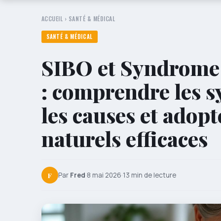
ACCUEIL
›
SANTÉ & MÉDICAL
SANTÉ & MÉDICAL
SIBO et Syndrome d
: comprendre les 
les causes et adop
naturels efficaces
F
Par
Fred
·
8 mai 2026
·
13 min de lecture