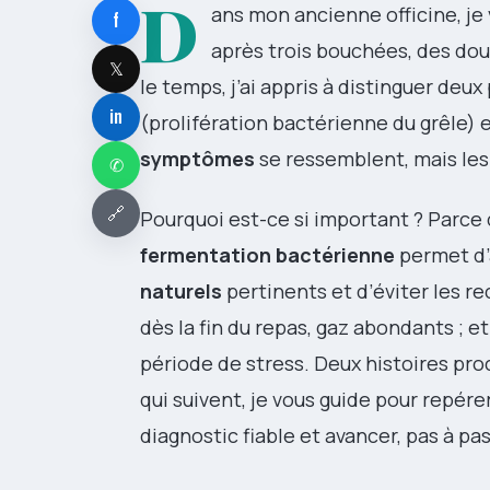
D
ans mon ancienne officine, je
f
après trois bouchées, des doul
𝕏
le temps, j’ai appris à distinguer deux
in
(prolifération bactérienne du grêle) 
symptômes
se ressemblent, mais les 
✆
🔗
Pourquoi est-ce si important ? Parc
fermentation bactérienne
permet d’a
naturels
pertinents et d’éviter les re
dès la fin du repas, gaz abondants ; et
période de stress. Deux histoires proc
qui suivent, je vous guide pour repérer
diagnostic fiable et avancer, pas à pas