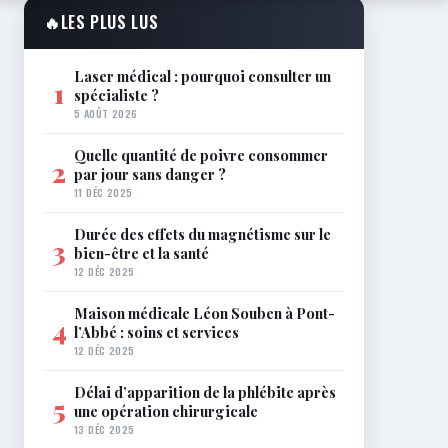
🔥
LES PLUS LUS
Laser médical : pourquoi consulter un
1
spécialiste ?
5 AOÛT 2026
Quelle quantité de poivre consommer
2
par jour sans danger ?
11 DÉC 2025
Durée des effets du magnétisme sur le
3
bien-être et la santé
12 DÉC 2025
Maison médicale Léon Souben à Pont-
4
l’Abbé : soins et services
12 DÉC 2025
Délai d’apparition de la phlébite après
5
une opération chirurgicale
13 DÉC 2025