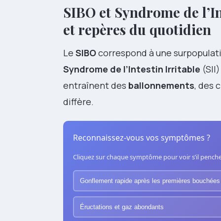
SIBO et Syndrome de l’In
et repères du quotidien
Le
SIBO
correspond à une surpopulatio
Syndrome de l’Intestin Irritable
(SII
entraînent des
ballonnements
, des 
diffère.
Reconnaissez-vous vos symptômes ?
Cliquez sur chaque symptôme pour voir s’il penche 
Gonflement rapide après les premières bouchées
Éructations et gaz abondants