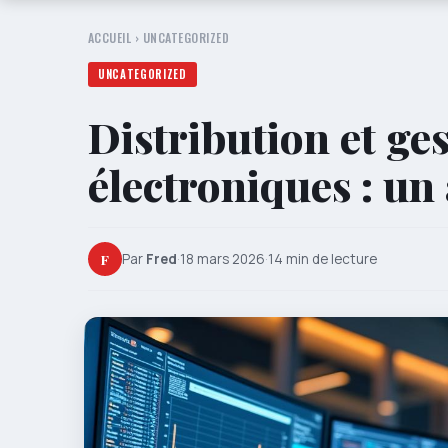
ACCUEIL
›
UNCATEGORIZED
UNCATEGORIZED
Distribution et ges
électroniques : un 
F
Par
Fred
·
18 mars 2026
·
14 min de lecture