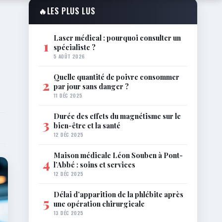
🔥
LES PLUS LUS
Laser médical : pourquoi consulter un
1
spécialiste ?
5 AOÛT 2026
Quelle quantité de poivre consommer
2
par jour sans danger ?
11 DÉC 2025
Durée des effets du magnétisme sur le
3
bien-être et la santé
12 DÉC 2025
Maison médicale Léon Souben à Pont-
4
l’Abbé : soins et services
12 DÉC 2025
Délai d’apparition de la phlébite après
5
une opération chirurgicale
13 DÉC 2025