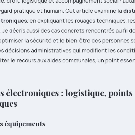
e, droit, logistique et accompagnement social : auta
egard pratique et humain. Cet article examine la
dist
ctroniques
, en expliquant les rouages techniques, l
n. Je décris aussi des cas concrets rencontrés au fil 
imiser la sécurité et le bien-être des personnes s
es décisions administratives qui modifient les condit
miter le recours aux aides communales, un point essen
s électroniques : logistique, points
iques
des équipements