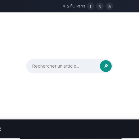
☀ 21°C Paris
f
𝕏
◎
🔎
E