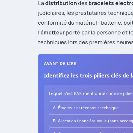
La
distribution
des
bracelets élect
judiciaires, les prestataires technique
conformité du matériel : batterie, bo
l’
émetteur
porté par la personne et l
techniques lors des premières heures
AVANT DE LIRE
Identifiez les trois piliers clés de
Lequel n’est PAS mentionné comme pilier 
A. Émetteur et récepteur technique
B. Allocation financière seule (sans acco