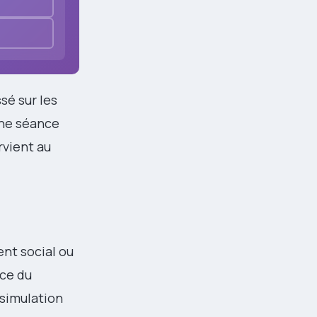
ssé sur les
Une séance
rvient au
ent social ou
ice du
 simulation