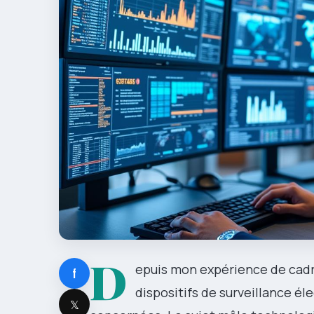
D
epuis mon expérience de cadre 
f
dispositifs de surveillance él
𝕏