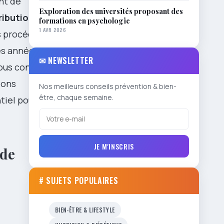
nt de
Exploration des universités proposant des
ribution
, la
formations en psychologie
1 AVR 2026
es procédures
des années et
✉ NEWSLETTER
ous contrôle
ions
Nos meilleurs conseils prévention & bien-
être, chaque semaine.
tiel pour
JE M'INSCRIS
 de
# SUJETS POPULAIRES
BIEN-ÊTRE & LIFESTYLE