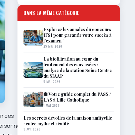
DANS LA MÊME CATÉGORIE
Explorez les annales du concours
IFSI pour garantir votre succès à
l’examen !
25 MAI 2026
La biofiltration au cœur du
traitement des eaux usées :
analyse de la station Seine Centre
du SIAAP
5 MAI 2026
🏫 Votre guide complet du PASS /
LAS à Lille Catholique
1 MAI 2026
on des
Les secrets dévoilés de la maison amityville
: entre mythe et réalité
personnes
3 AVR 2026