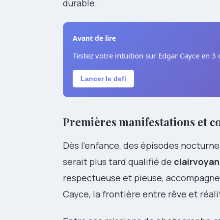
durable.
Avant de lire
Testez votre intuition sur Edgar Cayce en 3 
Lancer le defi
Premières manifestations et co
Dès l’enfance, des épisodes nocturnes
serait plus tard qualifié de
clairvoya
respectueuse et pieuse, accompagne c
Cayce, la frontière entre rêve et réa