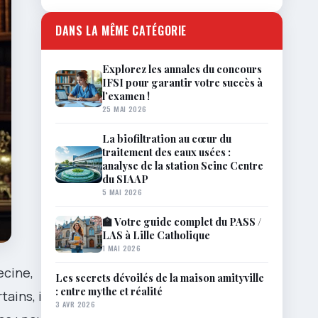
DANS LA MÊME CATÉGORIE
Explorez les annales du concours
IFSI pour garantir votre succès à
l’examen !
25 MAI 2026
La biofiltration au cœur du
traitement des eaux usées :
analyse de la station Seine Centre
du SIAAP
5 MAI 2026
🏫 Votre guide complet du PASS /
LAS à Lille Catholique
1 MAI 2026
ecine,
Les secrets dévoilés de la maison amityville
: entre mythe et réalité
ains, il fut
3 AVR 2026