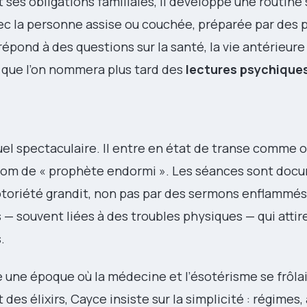
ses obligations familiales, il développe une routine
c la personne assise ou couchée, préparée par des 
épond à des questions sur la santé, la vie antérieure
 que l’on nommera plus tard des
lectures psychique
uel spectaculaire. Il entre en état de transe comme
rnom de « prophète endormi ». Les séances sont doc
otoriété grandit, non pas par des sermons enflammés,
 — souvent liées à des troubles physiques — qui attir
.
re une époque où la médecine et l’ésotérisme se frôlai
des élixirs, Cayce insiste sur la simplicité : régimes,