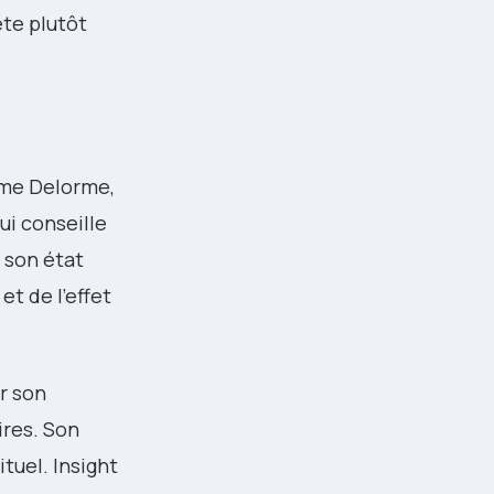
te plutôt
 Mme Delorme,
ui conseille
 son état
t de l’effet
r son
ires. Son
tuel. Insight