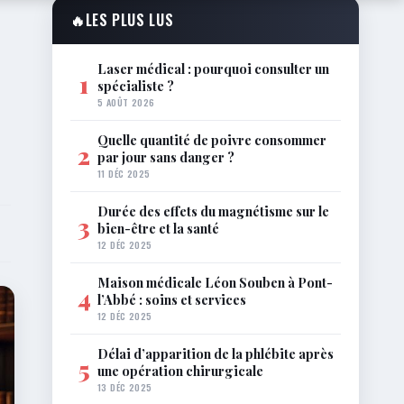
🔥
LES PLUS LUS
Laser médical : pourquoi consulter un
1
spécialiste ?
5 AOÛT 2026
Quelle quantité de poivre consommer
2
par jour sans danger ?
11 DÉC 2025
Durée des effets du magnétisme sur le
3
bien-être et la santé
12 DÉC 2025
Maison médicale Léon Souben à Pont-
4
l’Abbé : soins et services
12 DÉC 2025
Délai d’apparition de la phlébite après
5
une opération chirurgicale
13 DÉC 2025