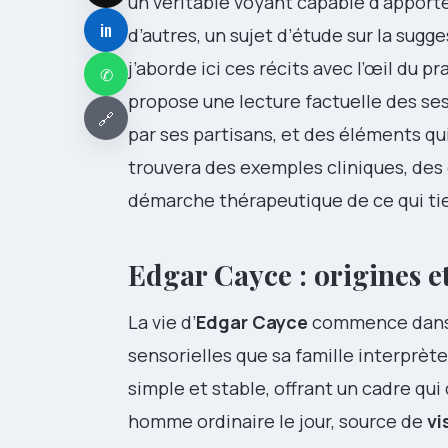
un véritable voyant capable d’apport
in
d’autres, un sujet d’étude sur la sugge
j’aborde ici ces récits avec l’œil du p
✆
propose une lecture factuelle des se
🔗
par ses partisans, et des éléments qu
trouvera des exemples cliniques, des c
démarche thérapeutique de ce qui ti
Edgar Cayce : origines 
La vie d’
Edgar Cayce
commence dans u
sensorielles que sa famille interprèt
simple et stable, offrant un cadre qu
homme ordinaire le jour, source de
vi