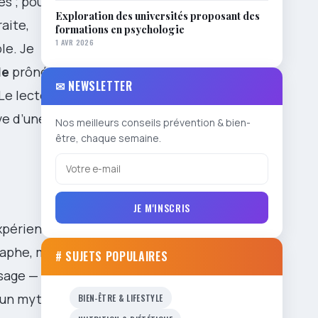
s ; pour
Exploration des universités proposant des
raite,
formations en psychologie
1 AVR 2026
le. Je
le
prônées
✉ NEWSLETTER
 Le lecteur
ve d’une
Nos meilleurs conseils prévention & bien-
être, chaque semaine.
JE M'INSCRIS
xpériences
raphe, métier
# SUJETS POPULAIRES
isage —
r un mythe
BIEN-ÊTRE & LIFESTYLE