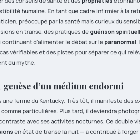
er des conseils de santé et des
prophéties
étonnante
stibilité humaine. En tant que cadre infirmier à la ret
raticien, préoccupé par la santé mais curieux du sensib
ssions en transe, des pratiques de
guérison spirituel
i continuent d’alimenter le débat sur le
paranormal
.
as vérifiables et des pistes pour séparer ce qui relè
ent du mythe.
et genèse d’un médium endormi
ne ferme du Kentucky. Très tôt, il manifeste des e
e comme particulières. Plus tard, il deviendra photog
i contraste avec ses activités nocturnes. Ce double v
sions
en état de transe la nuit — a contribué à forge