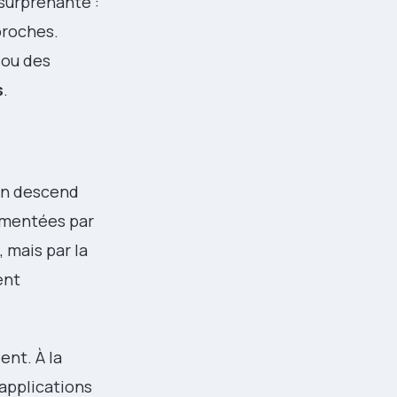
 surprenante :
proches.
 ou des
s
.
 on descend
umentées par
 mais par la
ent
ent. À la
 applications