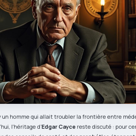
y un homme qui allait troubler la frontière entre méd
ui, l’héritage d’
Edgar Cayce
reste discuté : pour cert