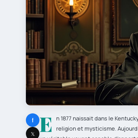
E
n 1877 naissait dans le Kentuck
f
religion et mysticisme. Aujourd’h
𝕏