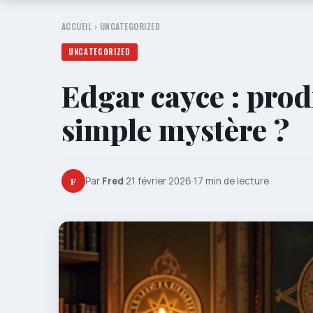
ACCUEIL
›
UNCATEGORIZED
UNCATEGORIZED
Edgar cayce : prod
simple mystère ?
F
Par
Fred
·
21 février 2026
·
17 min de lecture