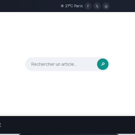
☀ 21°C Paris
f
𝕏
◎
🔎
E