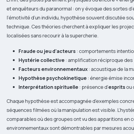
et enquêteurs du paranormal : on y évoque des sortes d’
l’émotivité d’un individu, hypothèse souvent discutée so
technique. Ces théories cherchent à expliquer les project
localisées sans recourir à la supercherie.
Fraude ou jeu d’acteurs
: comportements intentio
Hystérie collective
: amplification réciproque des
Facteurs environnementaux
: acoustique de la m
Hypothèse psychokinetique
: énergie émise inc
Interprétation spirituelle
: présence d’
esprits
ou 
Chaque hypothèse est accompagnée d’exemples concrets :
séquences filmées où la manipulation est visible. L’hysté
comparables où des groupes ont vu des apparitions en c
environnementaux sont démontrables par mesures acous