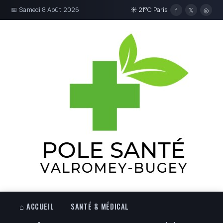
📅 Samedi 8 Août 2026
☀ 21°C Paris
f
𝕏
◎
⌂ ACCUEIL
SANTÉ & MÉDICAL