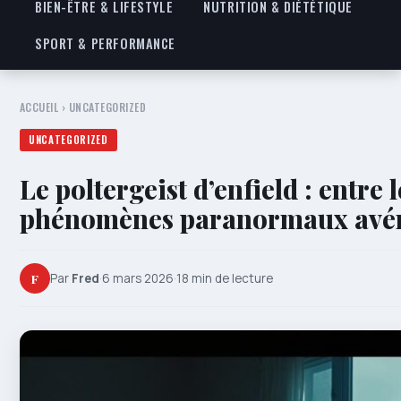
BIEN-ÊTRE & LIFESTYLE
NUTRITION & DIÉTÉTIQUE
SPORT & PERFORMANCE
ACCUEIL
›
UNCATEGORIZED
UNCATEGORIZED
Le poltergeist d’enfield : entre
phénomènes paranormaux avé
F
Par
Fred
·
6 mars 2026
·
18 min de lecture