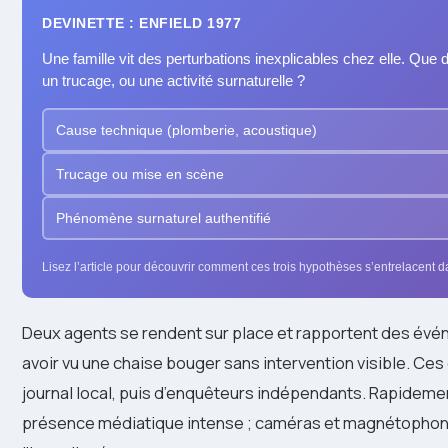
DEVINETTE : ENFIELD 1977
Une famille vit des perturbations inexplicables chez elle. Qu
un trucage, ou une activité surnaturelle ?
Cause technique (plomberie, acoustique)
Trucage ou mise en scène
Phénomène surnaturel authentifié
Lisez l’article pour découvrir comment ces trois hypothèses s’entrelacent dan
Deux agents se rendent sur place et rapportent des évé
avoir vu une chaise bouger sans intervention visible. Ces c
journal local, puis d’enquêteurs indépendants. Rapidemen
présence médiatique intense ; caméras et magnétophones