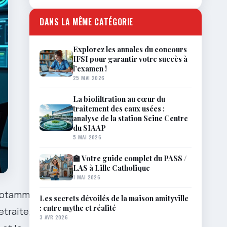
DANS LA MÊME CATÉGORIE
Explorez les annales du concours
IFSI pour garantir votre succès à
l’examen !
25 MAI 2026
La biofiltration au cœur du
traitement des eaux usées :
analyse de la station Seine Centre
du SIAAP
5 MAI 2026
🏫 Votre guide complet du PASS /
LAS à Lille Catholique
1 MAI 2026
 notamment
Les secrets dévoilés de la maison amityville
: entre mythe et réalité
raite, j’ai
3 AVR 2026