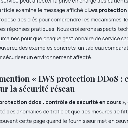
ervice peut affecter la prise en charge des patients
rticle examine le message affiché «
Lws protection
ropose des clés pour comprendre les mécanismes, le
 les réponses pratiques. Nous croiserons aspects tec
humaines pour que chaque gestionnaire de service sa
ouverez des exemples concrets, un tableau comparatif
ur sécuriser un environnement affecté.
 mention « LWS protection DDoS : 
ur la sécurité réseau
protection ddos : contrôle de sécurité en cours
», 
 des anomalies de trafic et que des mesures de fil
t souvent cette page quand le fournisseur met en œuv