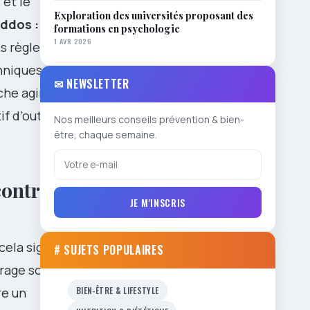
 et le
Exploration des universités proposant des
 ddos :
formations en psychologie
1 AVR 2026
s règles
hniques,
✉ NEWSLETTER
che agir avec
 d’outils et
Nos meilleurs conseils prévention & bien-
être, chaque semaine.
contrôle
JE M'INSCRIS
cela signifie
# SUJETS POPULAIRES
trage sont
BIEN-ÊTRE & LIFESTYLE
re un