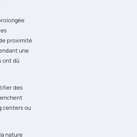
.
 prolongée
des
 de proximité
pendant une
s ont dû
ifier des
clenchent
ng centers ou
la nature