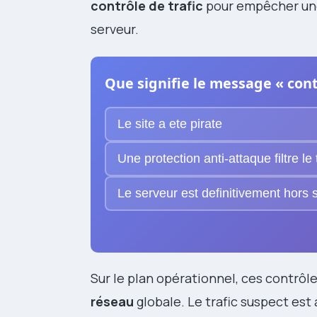
contrôle de trafic
pour empêcher u
serveur.
Que signifie le message « contr
Le site a ete pirate
Une protection anti-attaque filtre le 
Le serveur est definitivement hors 
Sur le plan opérationnel, ces contrôl
réseau
globale. Le trafic suspect est