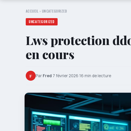
ACCUEIL
›
UNCATEGORIZED
UNCATEGORIZED
Lws protection ddo
en cours
F
Par
Fred
·
7 février 2026
·
16 min de lecture