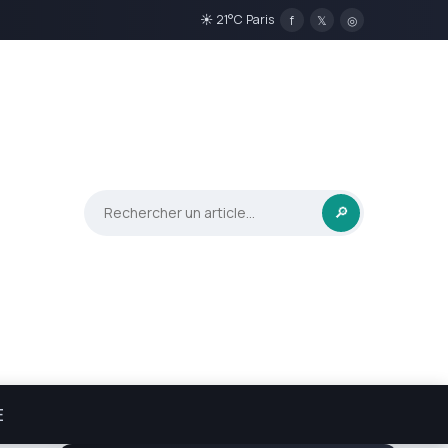
☀ 21°C Paris
f
𝕏
◎
🔎
E