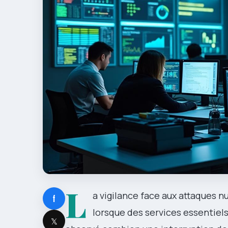
L
a vigilance face aux attaques
f
lorsque des services essentiels 
𝕏