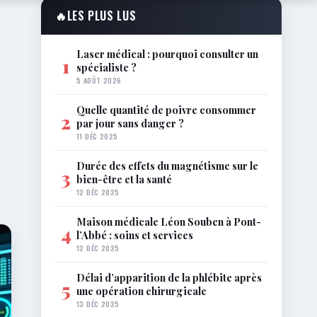
🔥
LES PLUS LUS
Laser médical : pourquoi consulter un
1
spécialiste ?
5 AOÛT 2026
Quelle quantité de poivre consommer
2
par jour sans danger ?
11 DÉC 2025
Durée des effets du magnétisme sur le
3
bien-être et la santé
12 DÉC 2025
Maison médicale Léon Souben à Pont-
4
l’Abbé : soins et services
12 DÉC 2025
Délai d’apparition de la phlébite après
5
une opération chirurgicale
13 DÉC 2025