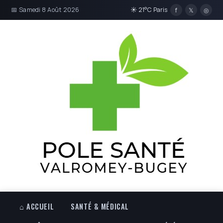
📅 Samedi 8 Août 2026
☀ 21°C Paris
f
𝕏
◎
⌂ ACCUEIL
SANTÉ & MÉDICAL