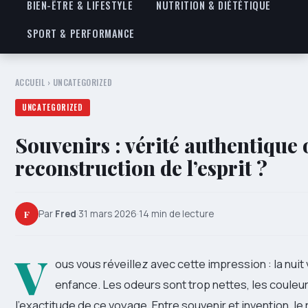
BIEN-ÊTRE & LIFESTYLE
NUTRITION & DIÉTÉTIQUE
SPORT & PERFORMANCE
ACCUEIL
›
UNCATEGORIZED
UNCATEGORIZED
Souvenirs : vérité authentique
reconstruction de l’esprit ?
F
Par
Fred
·
31 mars 2026
·
14 min de lecture
V
ous vous réveillez avec cette impression : la nuit
enfance. Les odeurs sont trop nettes, les couleu
l’exactitude de ce voyage. Entre souvenir et invention, l