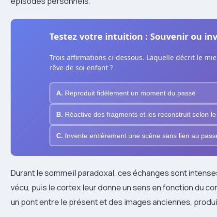
épisodes personnels.
Testez votre intuition : Souvenir ou in
Trois affirmations ci-dessous. Laquelle décrit le mi
rêve de soi enfant ?
A.
Reproduit fidèlement un moment du passé
B.
Réactive des fragments et les reconstruit selon l
C.
Invente entièrement une scène sans lien au passé
Durant le sommeil paradoxal, ces échanges sont intense
vécu, puis le cortex leur donne un sens en fonction du con
un pont entre le présent et des images anciennes, produi