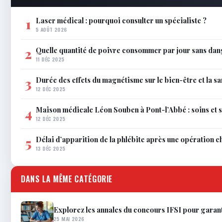
Laser médical : pourquoi consulter un spécialiste ?
1
5 AOÛT 2026
Quelle quantité de poivre consommer par jour sans dan
2
11 DÉC 2025
Durée des effets du magnétisme sur le bien-être et la sa
3
12 DÉC 2025
Maison médicale Léon Souben à Pont-l’Abbé : soins et 
4
12 DÉC 2025
Délai d’apparition de la phlébite après une opération c
5
13 DÉC 2025
DANS LA MÊME CATÉGORIE
Explorez les annales du concours IFSI pour garant
25 MAI 2026