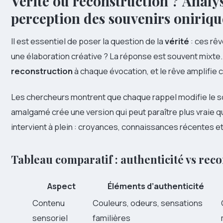
Vérité ou reconstruction ? Analyse
perception des souvenirs oniriqu
Il est essentiel de poser la question de la
vérité
: ces rêv
une élaboration créative ? La réponse est souvent mixt
reconstruction
à chaque évocation, et le rêve amplifie 
Les chercheurs montrent que chaque rappel modifie le s
amalgamé crée une version qui peut paraître plus vraie qu
intervient à plein : croyances, connaissances récentes e
Tableau comparatif : authenticité vs rec
Aspect
Éléments d’authenticité
Contenu
Couleurs, odeurs, sensations
sensoriel
familières