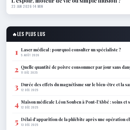
L’espoir, moteur de vie ou simple illusion ?
23 JAN 2026
·
14 MIN
🔥
LES PLUS LUS
Laser médical : pourquoi consulter un spécialiste ?
1
5 AOÛT 2026
Quelle quantité de poivre consommer par jour sans dan
2
11 DÉC 2025
Durée des effets du magnétisme sur le bien-être et la sa
3
12 DÉC 2025
Maison médicale Léon Souben à Pont-l’Abbé : soins et 
4
12 DÉC 2025
Délai d’apparition de la phlébite après une opération c
5
13 DÉC 2025