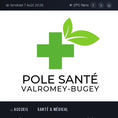
📅 Vendredi 7 Août 2026
☀ 21°C Paris
f
𝕏
◎
⌂ ACCUEIL
SANTÉ & MÉDICAL