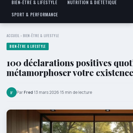
BIEN-ÊTRE & LIFESTYLE
NUTRITION & DIÉTÉTIQUE
SPORT & PERFORMANCE
ACCUEIL
›
BIEN-ÊTRE & LIFESTYLE
BIEN-ÊTRE & LIFESTYLE
100 déclarations positives quo
métamorphoser votre existenc
F
Par
Fred
·
13 mars 2026
·
15 min de lecture