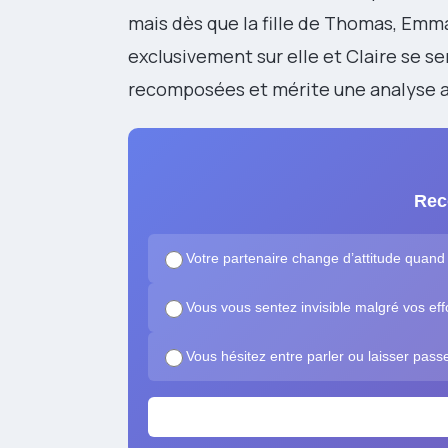
mais dès que la fille de Thomas, Emma,
exclusivement sur elle et Claire se sen
recomposées et mérite une analyse 
Rec
Votre partenaire change d’attitude quand 
Vous vous sentez invisible malgré vos eff
Vous hésitez entre parler ou laisser pass