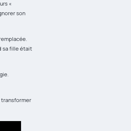
urs «
ignorer son
 remplacée.
a fille était
gie.
r transformer