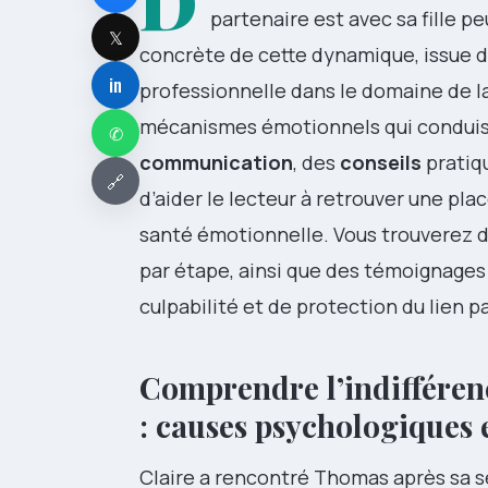
D
partenaire est avec sa fille 
𝕏
concrète de cette dynamique, issue de
in
professionnelle dans le domaine de la 
mécanismes émotionnels qui conduise
✆
communication
, des
conseils
pratiq
🔗
d’aider le lecteur à retrouver une pla
santé émotionnelle. Vous trouverez de
par étape, ainsi que des témoignages
culpabilité et de protection du lien 
Comprendre l’indifférenc
: causes psychologiques 
Claire a rencontré Thomas après sa s