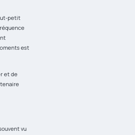
ut-petit
 fréquence
ent
 moments est
r et de
rtenaire
 souvent vu