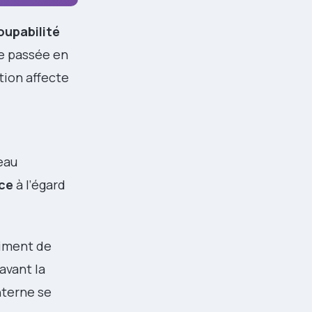
oupabilité
e passée en
tion affecte
eau
nce
à l’égard
timent de
avant la
nterne se