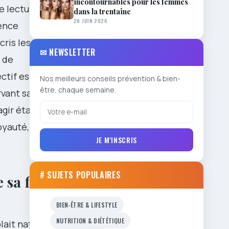
incontournables pour les femmes
e lecture
dans la trentaine
28 JUIN 2026
ience
cris les
✉ NEWSLETTER
s de
ctif est
Nos meilleurs conseils prévention & bien-
être, chaque semaine.
vant sa
agir étape
oyauté, de
JE M'INSCRIS
# SUJETS POPULAIRES
sa fille
BIEN-ÊTRE & LIFESTYLE
NUTRITION & DIÉTÉTIQUE
ait naturel,