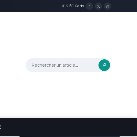
☀ 21°C Paris
f
𝕏
◎
🔎
E