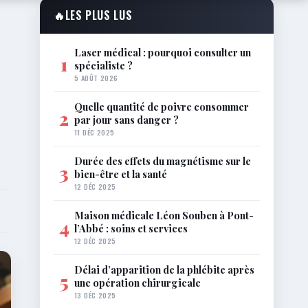
🔥
LES PLUS LUS
Laser médical : pourquoi consulter un
1
spécialiste ?
5 AOÛT 2026
Quelle quantité de poivre consommer
2
par jour sans danger ?
11 DÉC 2025
Durée des effets du magnétisme sur le
3
bien-être et la santé
12 DÉC 2025
Maison médicale Léon Souben à Pont-
4
l’Abbé : soins et services
12 DÉC 2025
Délai d’apparition de la phlébite après
5
une opération chirurgicale
13 DÉC 2025