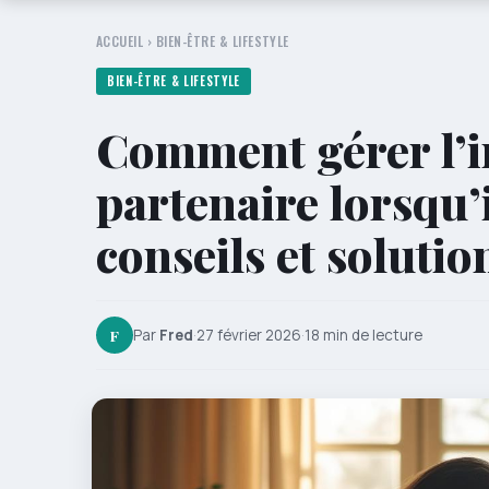
ACCUEIL
›
BIEN-ÊTRE & LIFESTYLE
BIEN-ÊTRE & LIFESTYLE
Comment gérer l’i
partenaire lorsqu’il
conseils et solutio
F
Par
Fred
·
27 février 2026
·
18 min de lecture