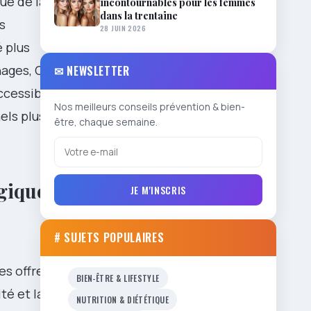
ue de la
incontournables pour les femmes
dans la trentaine
es
28 JUIN 2026
é plus
ages, Claire
✉ NEWSLETTER
accessible un
Nos meilleurs conseils prévention & bien-
els plus
être, chaque semaine.
giques,
JE M'INSCRIS
# SUJETS POPULAIRES
es offrent
BIEN-ÊTRE & LIFESTYLE
ité et la
NUTRITION & DIÉTÉTIQUE