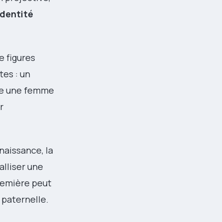
identité
 figures
es : un
mme une femme
r
naissance, la
alliser une
première peut
 paternelle.