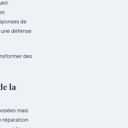
eil,
es
réponses de
, une défense
ransformer des
de la
pposées mais
e réparation