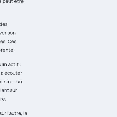
e peut être
 des
ver son
tes. Ces
érente.
lin
actif :
é à écouter
minin — un
lant sur
re.
ur l’autre, la