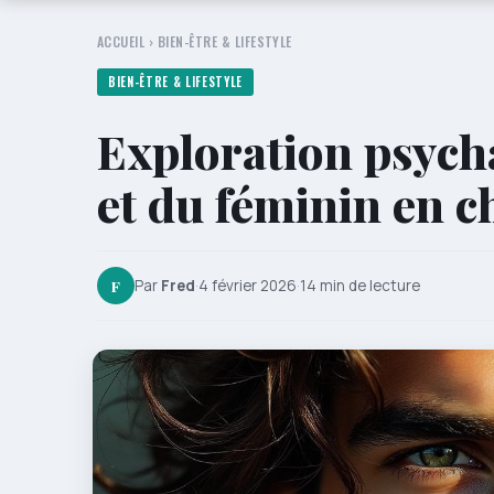
ACCUEIL
›
BIEN-ÊTRE & LIFESTYLE
BIEN-ÊTRE & LIFESTYLE
Exploration psych
et du féminin en 
F
Par
Fred
·
4 février 2026
·
14 min de lecture