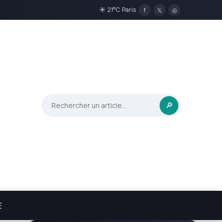
☀ 21°C Paris
f
𝕏
◎
🔎
E