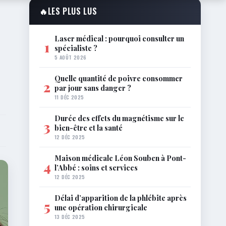
🔥
LES PLUS LUS
Laser médical : pourquoi consulter un
1
spécialiste ?
5 AOÛT 2026
Quelle quantité de poivre consommer
2
par jour sans danger ?
11 DÉC 2025
Durée des effets du magnétisme sur le
3
bien-être et la santé
12 DÉC 2025
Maison médicale Léon Souben à Pont-
4
l’Abbé : soins et services
12 DÉC 2025
Délai d’apparition de la phlébite après
5
une opération chirurgicale
13 DÉC 2025