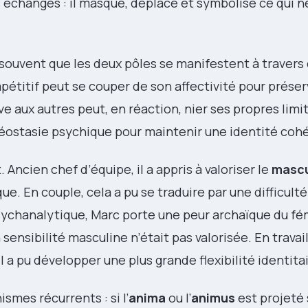
 échanges : il masque, déplace et symbolise ce qui n
 souvent que les deux pôles se manifestent à travers
itif peut se couper de son affectivité pour préser
e aux autres peut, en réaction, nier ses propres limi
éostasie psychique pour maintenir une identité coh
Ancien chef d’équipe, il a appris à valoriser le
mascu
que. En couple, cela a pu se traduire par une difficult
psychanalytique, Marc porte une peur archaïque du fé
sensibilité masculine n’était pas valorisée. En travail
il a pu développer une plus grande flexibilité identitai
smes récurrents : si l’
anima
ou l’
animus
est projeté s