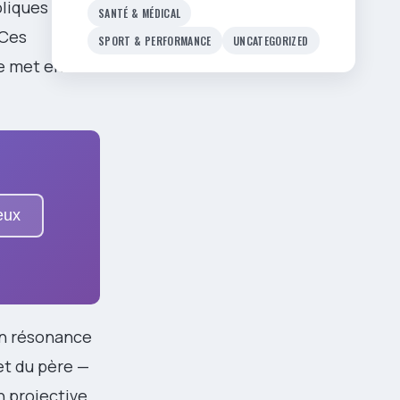
liques — la
SANTÉ & MÉDICAL
 Ces
SPORT & PERFORMANCE
UNCATEGORIZED
e met en
eux
en résonance
et du père —
n projective,