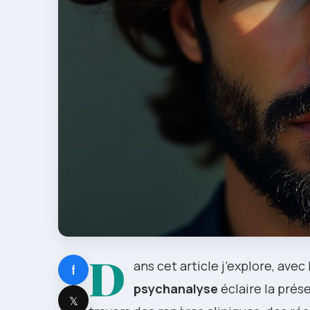
D
ans cet article j’explore, avec 
f
psychanalyse
éclaire la pré
𝕏