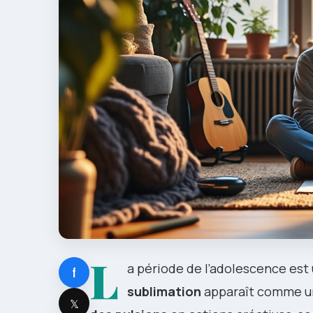
L
a période de l’adolescence est u
f
sublimation
apparaît comme un
𝕏