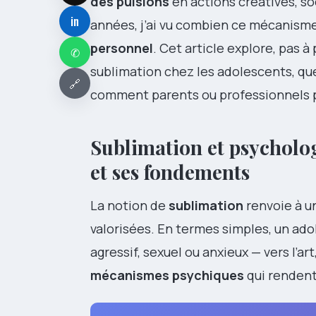
des pulsions
en actions créatives, soc
in
années, j’ai vu combien ce mécanisme
personnel
. Cet article explore, pas 
✆
sublimation chez les adolescents, qu
🔗
comment parents ou professionnels p
Sublimation et psycholog
et ses fondements
La notion de
sublimation
renvoie à u
valorisées. En termes simples, un ado
agressif, sexuel ou anxieux — vers l’ar
mécanismes psychiques
qui rendent 