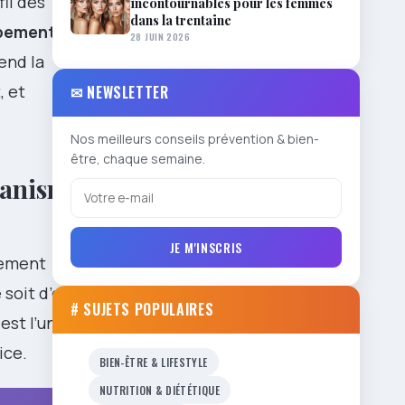
fil des
incontournables pour les femmes
dans la trentaine
pement
28 JUIN 2026
nd la
, et
✉ NEWSLETTER
Nos meilleurs conseils prévention & bien-
être, chaque semaine.
canisme
JE M'INSCRIS
lement
 soit d’ordre
# SUJETS POPULAIRES
est l’un des
ice.
BIEN-ÊTRE & LIFESTYLE
NUTRITION & DIÉTÉTIQUE