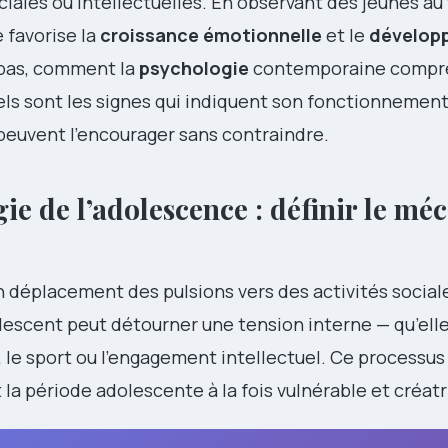
iales ou intellectuelles. En observant des jeunes au 
 favorise la
croissance émotionnelle
et le
dévelop
à pas, comment la
psychologie
contemporaine compre
els sont les signes qui indiquent son fonctionnement
euvent l’encourager sans contraindre.
ie de l’adolescence : définir le mé
n déplacement des pulsions vers des activités socia
lescent peut détourner une tension interne — qu’elle
t, le sport ou l’engagement intellectuel. Ce processus 
la période adolescente à la fois vulnérable et créatr