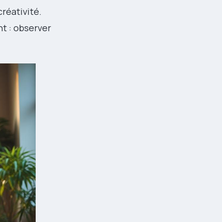
créativité.
ht : observer