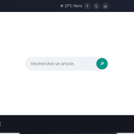
☀ 21°C Paris
f
𝕏
◎
🔎
E