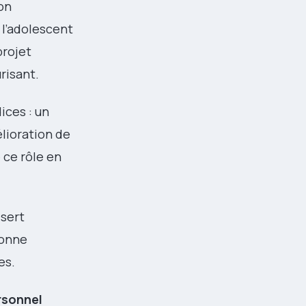
ion
 l’adolescent
projet
risant.
ices : un
lioration de
é ce rôle en
 sert
bonne
es.
rsonnel