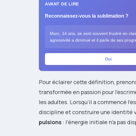
AVANT DE LIRE
Reconnaissez-vous la sublimation ?
Marc, 14 ans, se sent souvent frustré en clas
agressivité a diminué et il parle de ses progr
Oui
Pour éclairer cette définition, prenon
transformée en passion pour l’escrim
les adultes. Lorsqu’il a commencé l’es
discipline et construire une identité 
pulsions
: l’énergie initiale n’a pas di