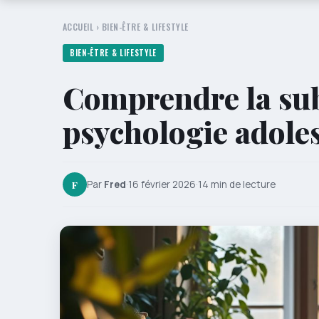
ACCUEIL
›
BIEN-ÊTRE & LIFESTYLE
BIEN-ÊTRE & LIFESTYLE
Comprendre la subl
psychologie adole
F
Par
Fred
·
16 février 2026
·
14 min de lecture