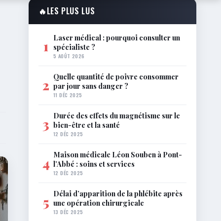
🔥
LES PLUS LUS
Laser médical : pourquoi consulter un
1
spécialiste ?
5 AOÛT 2026
Quelle quantité de poivre consommer
2
par jour sans danger ?
11 DÉC 2025
Durée des effets du magnétisme sur le
3
bien-être et la santé
12 DÉC 2025
Maison médicale Léon Souben à Pont-
4
l’Abbé : soins et services
12 DÉC 2025
Délai d’apparition de la phlébite après
5
une opération chirurgicale
13 DÉC 2025