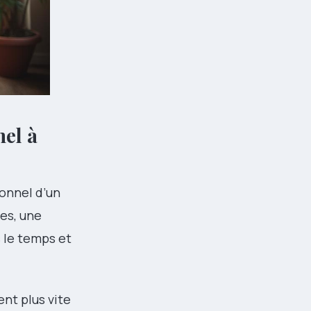
el à
onnel d’un
les, une
s le temps et
nt plus vite