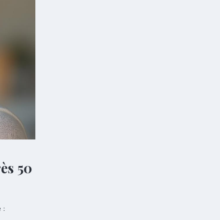
rès 50
 :