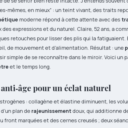
vie de se sentir bien reste intacte. J’entends souvent 
les-mêmes, en mieux” : un teint vivant, des traits rep
hétique
moderne répond à cette attente avec des
tr
 des expressions et du naturel. Claire, 52 ans, a co
ues retouches pour lisser des plis qui la fatiguaient. 
eil, de mouvement et d’alimentation. Résultat : une
p
laisir simple de se reconnaître dans le miroir. Voici un 
être
et le temps long.
 anti‑âge pour un éclat naturel
strogènes : collagène et élastine diminuent, les vol
t d’un plan de
rajeunissement
doux, qui additionne d
es du front marquées et des cernes creusés ; deux séa