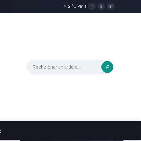
☀ 21°C Paris
f
𝕏
◎
🔎
E