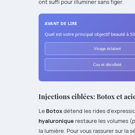
ont suffi pour illuminer sans figer.
AVANT DE LIRE
Quel est votre principal objectif beauté à 5
Visage éclatant
Cou et décolleté
Injections ciblées :
Botox
et
aci
Le
Botox
détend les rides d’expression
hyaluronique
restaure les volumes (p
la lumière. Pour vous rassurer sur la sé