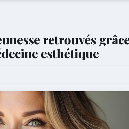
jeunesse retrouvés grâc
édecine esthétique