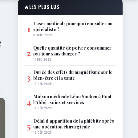
🔥
LES PLUS LUS
Laser médical : pourquoi consulter un
1
spécialiste ?
5 AOÛT 2026
e
Quelle quantité de poivre consommer
2
par jour sans danger ?
11 DÉC 2025
Durée des effets du magnétisme sur le
3
bien-être et la santé
12 DÉC 2025
Maison médicale Léon Souben à Pont-
4
l’Abbé : soins et services
12 DÉC 2025
Délai d’apparition de la phlébite après
5
une opération chirurgicale
13 DÉC 2025