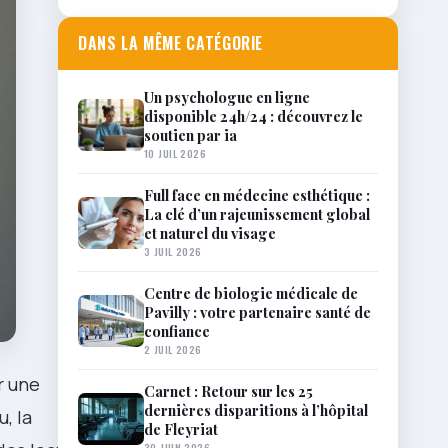
DANS LA MÊME CATÉGORIE
Un psychologue en ligne
disponible 24h/24 : découvrez le
soutien par ia
10 JUIL 2026
Full face en médecine esthétique :
La clé d’un rajeunissement global
et naturel du visage
3 JUIL 2026
Centre de biologie médicale de
Pavilly : votre partenaire santé de
confiance
2 JUIL 2026
r une
Carnet : Retour sur les 25
dernières disparitions à l’hôpital
, la
de Fleyriat
30 JUIN 2026