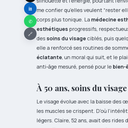
silhouette et l’énergie, pourtant l’en
in
me confier qu’elles veulent “rester el
corps plus tonique. La
médecine est
✆
esthétiques
progressifs, respectueux
🔗
des
soins du visage
ciblés, puis quelq
elle a renforcé ses routines de somm
éclatante
, un moral qui suit, et le p
anti‑âge mesuré, pensé pour le
bien-
À 50 ans, soins du visage
Le visage évolue avec la baisse des œ
les muscles se crispent. D’où l’intérê
légers. Claire, 52 ans, avait des rid