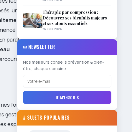
des lectrices
osés, un
Thérapie par compression :
Découvrez ses bienfaits majeurs
aitements
et ses atouts essentiels
26 JUIN 2026
mmencé par
En parallèle,
✉ NEWSLETTER
eau
parcours
Nos meilleurs conseils prévention & bien-
être, chaque semaine.
JE M'INSCRIS
umes fondent,
es gestes
# SUJETS POPULAIRES
nces espacées