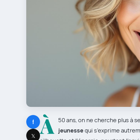
À
50 ans, on ne cherche plus à s
f
jeunesse
qui s’exprime autre
𝕏