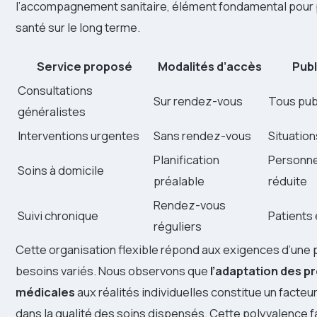
l’accompagnement sanitaire, élément fondamental pour 
santé sur le long terme.
Service proposé
Modalités d’accès
Pub
Consultations
Sur rendez-vous
Tous pub
généralistes
Interventions urgentes
Sans rendez-vous
Situation
Planification
Personne
Soins à domicile
préalable
réduite
Rendez-vous
Suivi chronique
Patients 
réguliers
Cette organisation flexible répond aux exigences d’une 
besoins variés. Nous observons que
l’adaptation des p
médicales
aux réalités individuelles constitue un facte
dans la qualité des soins dispensés. Cette polyvalence fa