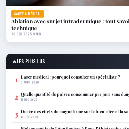
SANTÉ & MÉDICAL
Ablation avec surjet intradermique : tout savoi
technique
26 DÉC 2025
·
9 MIN
🔥
LES PLUS LUS
Laser médical : pourquoi consulter un spécialiste ?
1
5 AOÛT 2026
Quelle quantité de poivre consommer par jour sans dan
2
11 DÉC 2025
Durée des effets du magnétisme sur le bien-être et la sa
3
12 DÉC 2025
Maison médicale Léon Souben à Pont-l’Abbé : soins et 