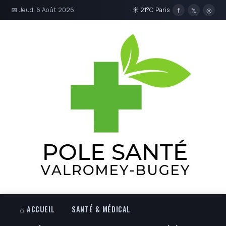
📅 Jeudi 6 Août 2026
☀ 21°C Paris
f
𝕏
◎
⌂ ACCUEIL
SANTÉ & MÉDICAL