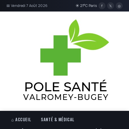
📅 Vendredi 7 Août 2026
☀ 21°C Paris
f
𝕏
◎
⌂ ACCUEIL
SANTÉ & MÉDICAL