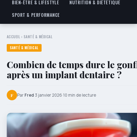
BIEN-ÊTRE & LIFESTYLE
NUTRITION & DIÉTÉTIQUE
SPORT & PERFORMANCE
ACCUEIL
›
SANTÉ & MÉDICAL
SANTÉ & MÉDICAL
Combien de temps dure le gon
après un implant dentaire ?
F
Par
Fred
·
3 janvier 2026
·
10 min de lecture