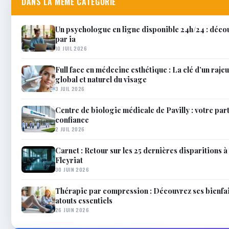
DANS LA MÊME CATÉGORIE
Un psychologue en ligne disponible 24h/24 : décou
par ia
10 JUIL 2026
Full face en médecine esthétique : La clé d’un raj
global et naturel du visage
3 JUIL 2026
Centre de biologie médicale de Pavilly : votre par
confiance
2 JUIL 2026
Carnet : Retour sur les 25 dernières disparitions à 
Fleyriat
30 JUIN 2026
Thérapie par compression : Découvrez ses bienfai
atouts essentiels
26 JUIN 2026