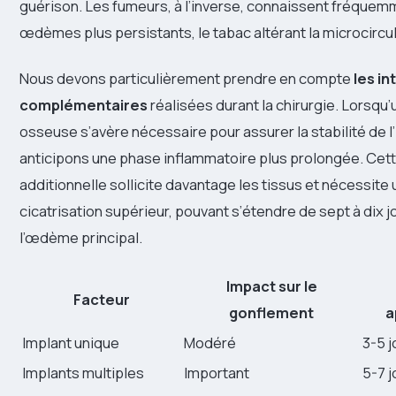
guérison. Les fumeurs, à l’inverse, connaissent fréque
œdèmes plus persistants, le tabac altérant la microcircu
Nous devons particulièrement prendre en compte
les i
complémentaires
réalisées durant la chirurgie. Lorsq
osseuse s’avère nécessaire pour assurer la stabilité de l
anticipons une phase inflammatoire plus prolongée. Cet
additionnelle sollicite davantage les tissus et nécessite
cicatrisation supérieur, pouvant s’étendre de sept à dix j
l’œdème principal.
Impact sur le
Facteur
gonflement
a
Implant unique
Modéré
3-5 j
Implants multiples
Important
5-7 j