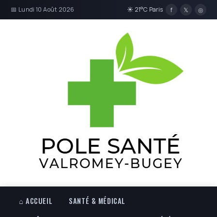
📅 Lundi 10 Août 2026
☀ 21°C Paris
f
𝕏
◎
⌂ ACCUEIL
SANTÉ & MÉDICAL