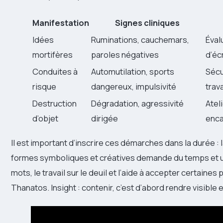
Manifestation
Signes cliniques
Idées
Ruminations, cauchemars,
Éval
mortifères
paroles négatives
d’éc
Conduites à
Automutilation, sports
Sécu
risque
dangereux, impulsivité
trava
Destruction
Dégradation, agressivité
Atel
d’objet
dirigée
enca
Il est important d’inscrire ces démarches dans la durée :
formes symboliques et créatives demande du temps et un
mots, le travail sur le deuil et l’aide à accepter certaines
Thanatos. Insight : contenir, c’est d’abord rendre visible