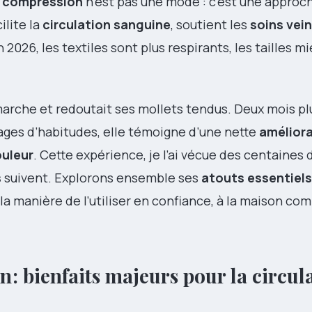
r compression
n’est pas une mode : c’est une approc
ilite la
circulation sanguine
, soutient les
soins vei
n 2026, les textiles sont plus respirants, les tailles 
 marche et redoutait ses mollets tendus. Deux mois pl
lages d’habitudes, elle témoigne d’une nette
amélior
uleur
. Cette expérience, je l’ai vécue des centaines d
s
suivent. Explorons ensemble ses
atouts essentiels
et la manière de l’utiliser en confiance, à la maison c
: bienfaits majeurs pour la circula