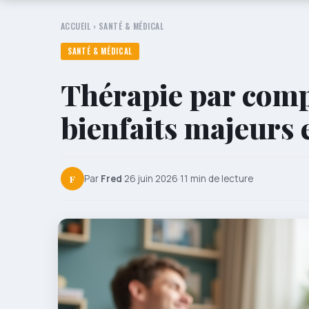
ACCUEIL
›
SANTÉ & MÉDICAL
SANTÉ & MÉDICAL
Thérapie par comp
bienfaits majeurs e
F
Par
Fred
·
26 juin 2026
·
11 min de lecture