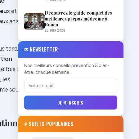
he
neux
et
Découvrez le guide complet des
meilleures prépas médecine à
mieux adaptées
Rouen
25 JUIN 2026
us tard, avec
✉ NEWSLETTER
ation
Nos meilleurs conseils prévention & bien-
e fois :
être, chaque semaine.
, les
omme sous
JE M'INSCRIS
tion et
# SUJETS POPULAIRES