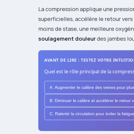
La compression applique une pression 
superficielles, accélère le retour ver
moins de stase, une meilleure oxygén
soulagement douleur
des jambes lour
AVANT DE LIRE : TESTEZ VOTRE INTUITI
Quel est le rôle principal de la compress
A. Augmenter le calibre des veines pour plus
B. Diminuer le calibre et accélérer le retour 
C. Ralentir la circulation pour éviter la fatigu