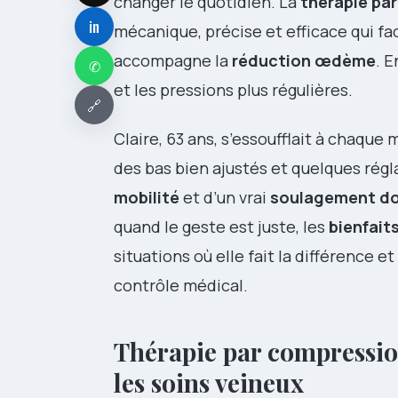
changer le quotidien. La
thérapie pa
in
mécanique, précise et efficace qui fac
accompagne la
réduction œdème
. E
✆
et les pressions plus régulières.
🔗
Claire, 63 ans, s’essoufflait à chaque
des bas bien ajustés et quelques rég
mobilité
et d’un vrai
soulagement do
quand le geste est juste, les
bienfait
situations où elle fait la différence 
contrôle médical.
Thérapie par compression 
les soins veineux