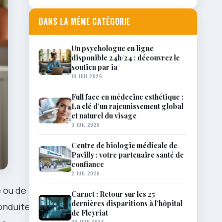
DANS LA MÊME CATÉGORIE
Un psychologue en ligne
disponible 24h/24 : découvrez le
soutien par ia
10 JUIL 2026
Full face en médecine esthétique :
La clé d’un rajeunissement global
et naturel du visage
3 JUIL 2026
Centre de biologie médicale de
Pavilly : votre partenaire santé de
confiance
2 JUIL 2026
e ou de
Carnet : Retour sur les 25
dernières disparitions à l’hôpital
conduite peut
de Fleyriat
30 JUIN 2026