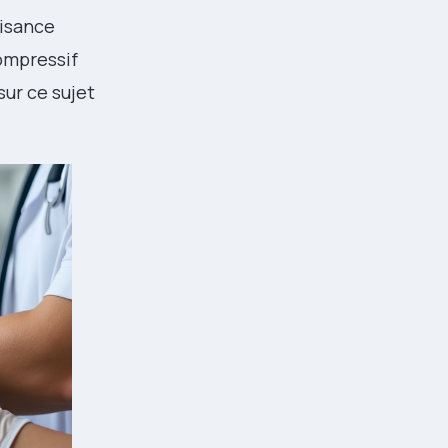
fisance
ompressif
sur ce sujet