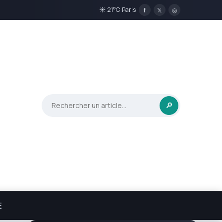
☀ 21°C Paris
f
𝕏
◎
🔎
E