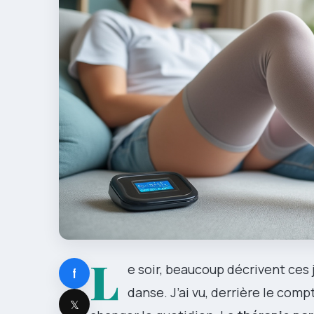
L
e soir, beaucoup décrivent ces
f
danse. J’ai vu, derrière le com
𝕏