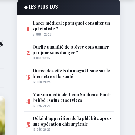
🔥
LES PLUS LUS
Laser médical : pourquoi consulter un
1
spécialiste ?
5 AOÛT 2026
s
Quelle quantité de poivre consommer
2
par jour sans danger ?
11 DÉC 2025
Durée des effets du magnétisme sur le
3
bien-être et la santé
12 DÉC 2025
Maison médicale Léon Souben à Pont-
4
l’Abbé : soins et services
12 DÉC 2025
Délai d’apparition de la phlébite après
5
une opération chirurgicale
13 DÉC 2025