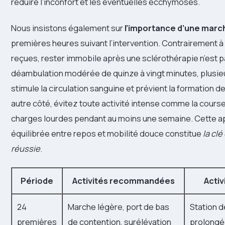
réduire l’inconfort et les éventuelles ecchymoses.
Nous insistons également sur
l’importance d’une marc
premières heures suivant l’intervention. Contrairement à
reçues, rester immobile après une sclérothérapie n’est p
déambulation modérée de quinze à vingt minutes, plusieur
stimule la circulation sanguine et prévient la formation de 
autre côté, évitez toute activité intense comme la course
charges lourdes pendant au moins une semaine. Cette 
équilibrée entre repos et mobilité douce constitue
la cl
réussie
.
Période
Activités recommandées
Activ
24
Marche légère, port de bas
Station 
premières
de contention, surélévation
prolongé