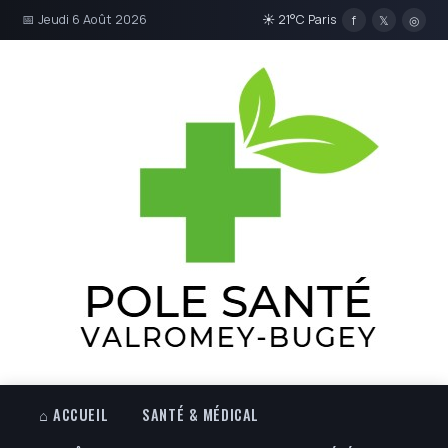
📅 Jeudi 6 Août 2026
☀ 21°C Paris
f
𝕏
◎
⌂ ACCUEIL
SANTÉ & MÉDICAL