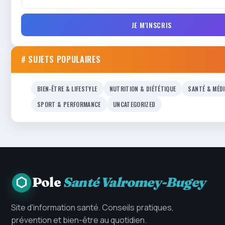
JE M'INSCRIS
# SUJETS POPULAIRES
BIEN-ÊTRE & LIFESTYLE
NUTRITION & DIÉTÉTIQUE
SANTÉ & MÉD
SPORT & PERFORMANCE
UNCATEGORIZED
Pole
Santé Valromey-Bugey
Site d'information santé. Conseils pratiques,
prévention et bien-être au quotidien.