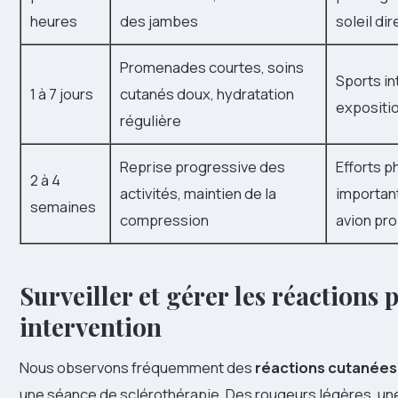
heures
des jambes
soleil dir
Promenades courtes, soins
Sports in
1 à 7 jours
cutanés doux, hydratation
expositio
régulière
Reprise progressive des
Efforts 
2 à 4
activités, maintien de la
importan
semaines
compression
avion pr
Surveiller et gérer les réactions 
intervention
Nous observons fréquemment des
réactions cutanées
une séance de sclérothérapie. Des rougeurs légères, un