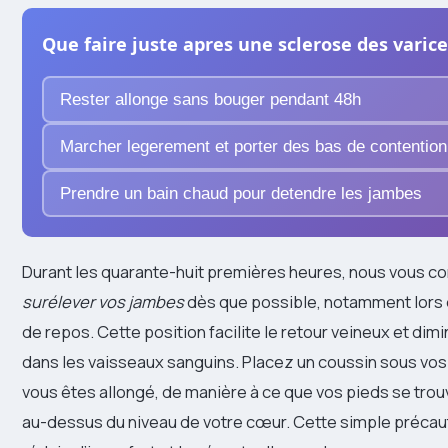
Que faire juste apres une sclerose des varice
Rester allonge sans bouger pendant 48h
Marcher legerement et porter des bas de contention
Prendre un bain chaud pour detendre les jambes
Durant les quarante-huit premières heures, nous vous co
surélever vos jambes
dès que possible, notamment lors 
de repos. Cette position facilite le retour veineux et dim
dans les vaisseaux sanguins. Placez un coussin sous vos
vous êtes allongé, de manière à ce que vos pieds se tro
au-dessus du niveau de votre cœur. Cette simple précaut