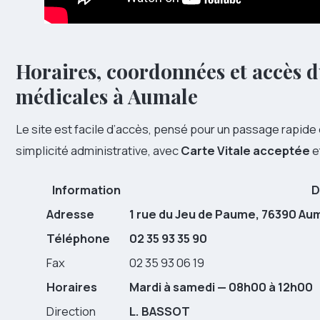
Horaires, coordonnées et accès d
médicales à Aumale
Le site est facile d’accès, pensé pour un passage rapide 
simplicité administrative, avec
Carte Vitale acceptée
e
Information
D
Adresse
1 rue du Jeu de Paume, 76390 Au
Téléphone
02 35 93 35 90
Fax
02 35 93 06 19
Horaires
Mardi à samedi — 08h00 à 12h00
Direction
L. BASSOT