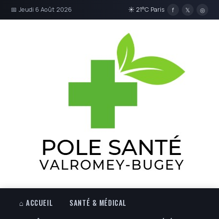
📅 Jeudi 6 Août 2026
☀ 21°C Paris
f
𝕏
◎
⌂ ACCUEIL
SANTÉ & MÉDICAL