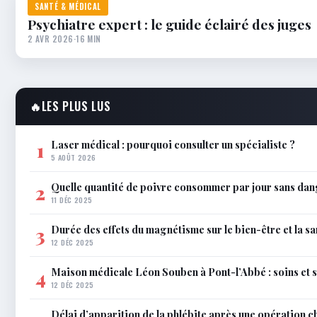
SANTÉ & MÉDICAL
Psychiatre expert : le guide éclairé des juges
2 AVR 2026
·
16 MIN
🔥
LES PLUS LUS
Laser médical : pourquoi consulter un spécialiste ?
1
5 AOÛT 2026
Quelle quantité de poivre consommer par jour sans dan
2
11 DÉC 2025
Durée des effets du magnétisme sur le bien-être et la sa
3
12 DÉC 2025
Maison médicale Léon Souben à Pont-l’Abbé : soins et 
4
12 DÉC 2025
Délai d’apparition de la phlébite après une opération c