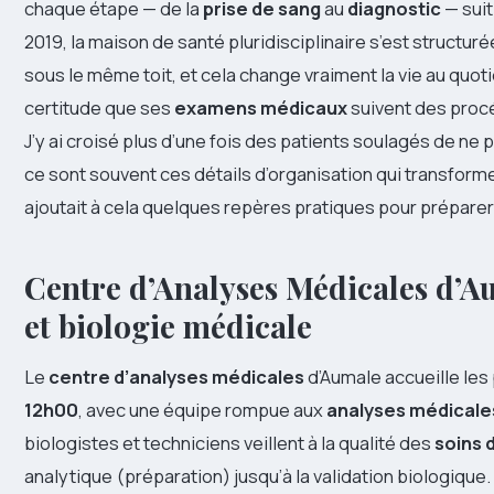
chaque étape — de la
prise de sang
au
diagnostic
— suit
2019, la maison de santé pluridisciplinaire s’est structu
sous le même toit, et cela change vraiment la vie au quotid
certitude que ses
examens médicaux
suivent des proc
J’y ai croisé plus d’une fois des patients soulagés de ne p
ce sont souvent ces détails d’organisation qui transform
ajoutait à cela quelques repères pratiques pour prépare
Centre d’Analyses Médicales d’A
et biologie médicale
Le
centre d’analyses médicales
d’Aumale accueille les
12h00
, avec une équipe rompue aux
analyses médicale
biologistes et techniciens veillent à la qualité des
soins 
analytique (préparation) jusqu’à la validation biologique.