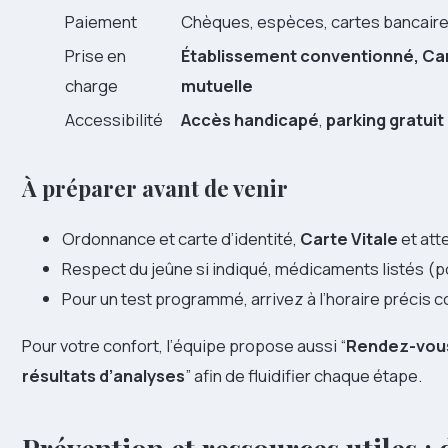
Paiement
Chèques, espèces, cartes bancair
Prise en
Établissement conventionné, Cart
charge
mutuelle
Accessibilité
Accès handicapé
,
parking gratuit
À préparer avant de venir
Ordonnance et carte d’identité,
Carte Vitale
et att
Respect du jeûne si indiqué, médicaments listés (p
Pour un test programmé, arrivez à l’horaire précis
Pour votre confort, l’équipe propose aussi “
Rendez-vous
résultats d’analyses
” afin de fluidifier chaque étape.