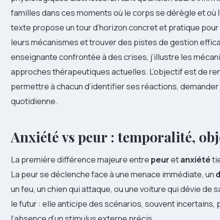
familles dans ces moments où le corps se dérègle et où l
texte propose un tour d’horizon concret et pratique pou
leurs mécanismes et trouver des pistes de gestion efficac
enseignante confrontée à des crises, j’illustre les mécani
approches thérapeutiques actuelles. L’objectif est de re
permettre à chacun d’identifier ses réactions, demander l
quotidienne.
Anxiété vs peur : temporalité, obj
La première différence majeure entre
peur
et
anxiété
ti
La peur se déclenche face à une menace immédiate, un
d
un feu, un chien qui attaque, ou une voiture qui dévie de sa
le futur : elle anticipe des scénarios, souvent incertains,
l’absence d’un stimulus externe précis.