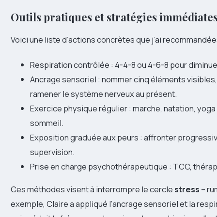
Outils pratiques et stratégies immédiate
Voici une liste d’actions concrètes que j’ai recommand
Respiration contrôlée : 4-4-8 ou 4-6-8 pour diminue
Ancrage sensoriel : nommer cinq éléments visibles, 
ramener le système nerveux au présent.
Exercice physique régulier : marche, natation, yoga 
sommeil.
Exposition graduée aux peurs : affronter progressi
supervision.
Prise en charge psychothérapeutique : TCC, thérapi
Ces méthodes visent à interrompre le cercle
stress
– ru
exemple, Claire a appliqué l’ancrage sensoriel et la resp