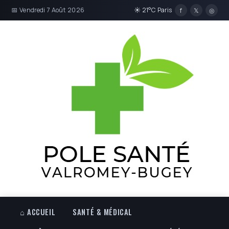
📅 Vendredi 7 Août 2026
☀ 21°C Paris
f
𝕏
◎
⌂ ACCUEIL
SANTÉ & MÉDICAL