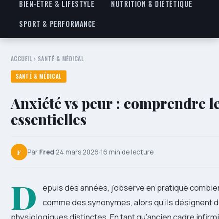
BIEN-ÊTRE & LIFESTYLE
NUTRITION & DIÉTÉTIQUE
SPORT & PERFORMANCE
ACCUEIL
›
SANTÉ & MÉDICAL
SANTÉ & MÉDICAL
Anxiété vs peur : comprendre l
essentielles
F
Par
Fred
·
24 mars 2026
·
16 min de lecture
D
epuis des années, j’observe en pratique combie
comme des synonymes, alors qu’ils désignent 
physiologiques distinctes. En tant qu’ancien cadre infirm