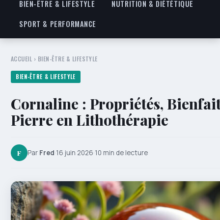
BIEN-ÊTRE & LIFESTYLE
NUTRITION & DIÉTÉTIQUE
SPORT & PERFORMANCE
ACCUEIL
›
BIEN-ÊTRE & LIFESTYLE
BIEN-ÊTRE & LIFESTYLE
Cornaline : Propriétés, Bienfai
Pierre en Lithothérapie
F
Par
Fred
·
16 juin 2026
·
10 min de lecture