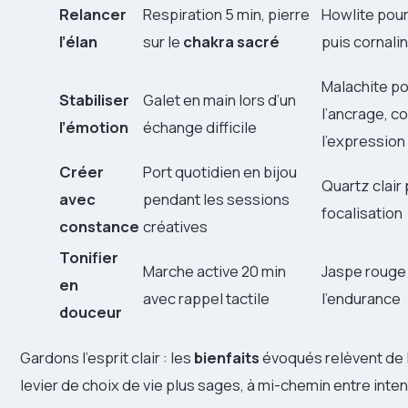
Relancer
Respiration 5 min, pierre
Howlite pour 
l’élan
sur le
chakra sacré
puis cornalin
Malachite p
Stabiliser
Galet en main lors d’un
l’ancrage, c
l’émotion
échange difficile
l’expression
Créer
Port quotidien en bijou
Quartz clair 
avec
pendant les sessions
focalisation
constance
créatives
Tonifier
Marche active 20 min
Jaspe rouge
en
avec rappel tactile
l’endurance
douceur
Gardons l’esprit clair : les
bienfaits
évoqués relèvent de la
levier de choix de vie plus sages, à mi-chemin entre inten