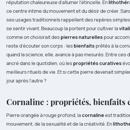
réputation chaleureuse d’allumer l’étincelle. En
lithothér
ce centre intime du mouvement et du désir de créer. San
ses usages traditionnels rappellent des repères simples 
se sentir vivant. Beaucoup la portent pour cultiver la
vital
comme on choisirait des
pierres naturelles
pour accomp
reste d’écouter son corps : les
bienfaits
prêtés à la corna
quand la science, elle, avance à pas mesurés. Entre ces 
ancré dans le quotidien, où les
propriétés curatives
évo
meilleurs rituels de vie. Et si cette pierre devenait simple
jour après l’autre ?
Cornaline : propriétés, bienfaits 
Pierre orangée à rouge profond, la
cornaline
est traditi
mouvement, de la sexualité et de la créativité. En
lithoth