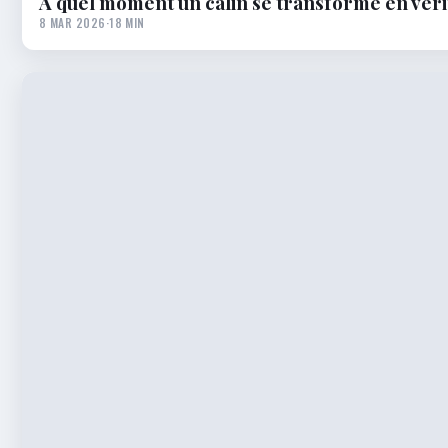
À quel moment un câlin se transforme en vérit
8 MAR 2026
·
18 MIN