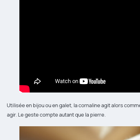
Utilisée en bijou ou en galet, la cornaline agit alors comme
agir. Le geste compte autant que la pierre.