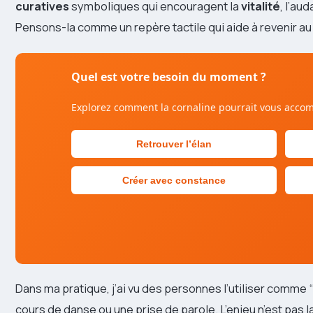
curatives
symboliques qui encouragent la
vitalité
, l’au
Pensons-la comme un repère tactile qui aide à revenir au
Quel est votre besoin du moment ?
Explorez comment la cornaline pourrait vous acc
Retrouver l’élan
Créer avec constance
Dans ma pratique, j’ai vu des personnes l’utiliser comme
cours de danse ou une prise de parole. L’enjeu n’est pas