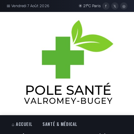
📅 Vendredi 7 Août 2026
☀ 21°C Paris
f
𝕏
◎
⌂ ACCUEIL
SANTÉ & MÉDICAL