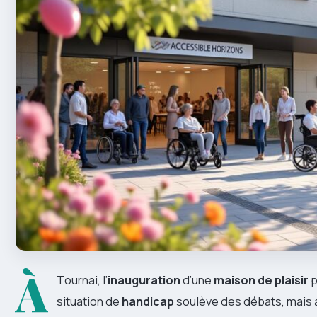
À
Tournai, l’
inauguration
d’une
maison de plaisir
p
situation de
handicap
soulève des débats, mais a