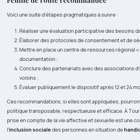
Voici une suite d’étapes pragmatiques à suivre :
Réaliser une évaluation participative des besoins da
Élaborer des protocoles de consentement et de sécu
Mettre en place un centre de ressources régional « 
documentation ;
Conclure des partenariats avec des associations d
voisins ;
Évaluer publiquement le dispositif après 12 et 24 mo
Ces recommandations, si elles sont appliquées, pourront 
politique transposable, respectueuse et efficace. À Tourn
prise en compte de la vie affective et sexuelle est une 
l’
inclusion sociale
des personnes en situation de
handi