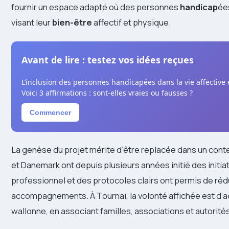
fournir un espace adapté où des personnes
handicap
ée
visant leur
bien-être
affectif et physique.
Avant de lire : testez vos idées reçues
L’inclusion des personnes handicapées dans la vie affective 
Voici 3 affirmations : sont-elles vraies ou fausses ?
Commencer
La genèse du projet mérite d’être replacée dans un con
et Danemark ont depuis plusieurs années initié des initia
professionnel et des protocoles clairs ont permis de rédu
accompagnements. À Tournai, la volonté affichée est d’ad
wallonne, en associant familles, associations et autorités