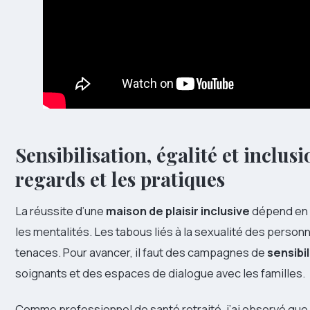
Sensibilisation, égalité et inclusi
regards et les pratiques
La réussite d’une
maison de plaisir inclusive
dépend en g
les mentalités. Les tabous liés à la sexualité des person
tenaces. Pour avancer, il faut des campagnes de
sensibil
soignants et des espaces de dialogue avec les familles.
Comme professionnel de santé retraité, j’ai observé que le 