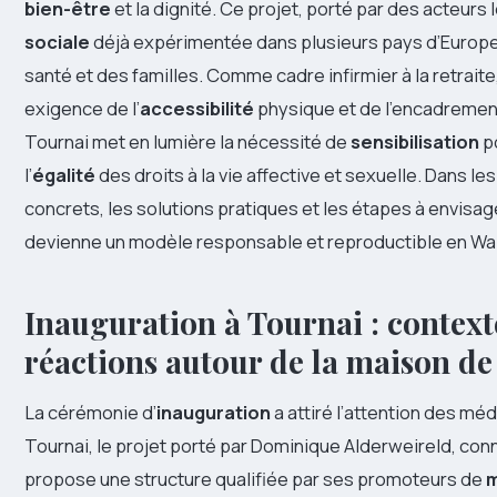
bien-être
et la dignité. Ce projet, porté par des acteurs 
sociale
déjà expérimentée dans plusieurs pays d’Europe
santé et des familles. Comme cadre infirmier à la retraite
exigence de l’
accessibilité
physique et de l’encadrement
Tournai met en lumière la nécessité de
sensibilisation
po
l’
égalité
des droits à la vie affective et sexuelle. Dans l
concrets, les solutions pratiques et les étapes à envisa
devienne un modèle responsable et reproductible en Wal
Inauguration à Tournai : context
réactions autour de la maison de 
La cérémonie d’
inauguration
a attiré l’attention des mé
Tournai, le projet porté par Dominique Alderweireld, co
propose une structure qualifiée par ses promoteurs de
m