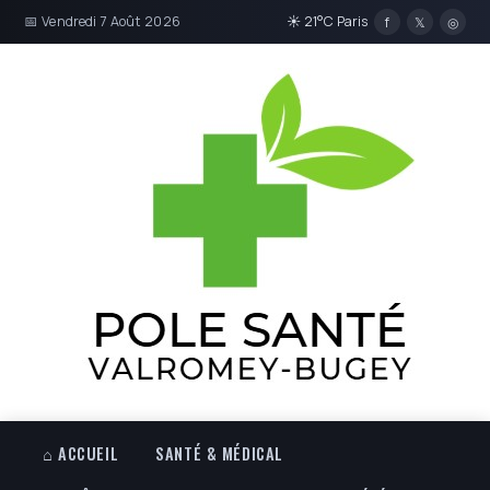
📅 Vendredi 7 Août 2026
☀ 21°C Paris
f
𝕏
◎
⌂ ACCUEIL
SANTÉ & MÉDICAL