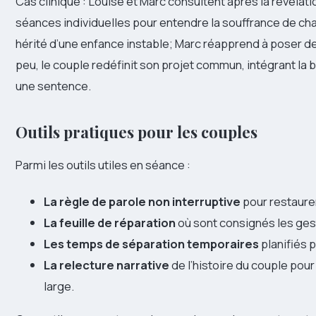
Cas clinique : Louise et Marc consultent après la révéla
séances individuelles pour entendre la souffrance de chac
hérité d’une enfance instable; Marc réapprend à poser de
peu, le couple redéfinit son projet commun, intégrant 
une sentence.
Outils pratiques pour les couples
Parmi les outils utiles en séance :
La règle de parole non interruptive
pour restaurer
La feuille de réparation
où sont consignés les gest
Les temps de séparation temporaires
planifiés p
La relecture narrative
de l’histoire du couple pour 
large.