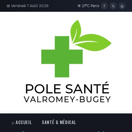
📅 Vendredi 7 Août 2026
☀ 21°C Paris
f
𝕏
◎
⌂ ACCUEIL
SANTÉ & MÉDICAL