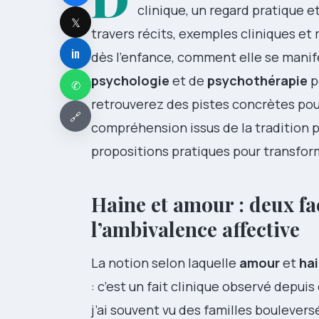
clinique, un regard pratique 
𝕏
travers récits, exemples cliniques et
in
dès l’enfance, comment elle se mani
psychologie
et de
psychothérapie
p
✆
retrouverez des pistes concrètes po
🔗
compréhension issus de la tradition 
propositions pratiques pour transfor
Haine et amour : deux f
l’ambivalence affective
La notion selon laquelle
amour
et
ha
: c’est un fait clinique observé depui
j’ai souvent vu des familles boulever