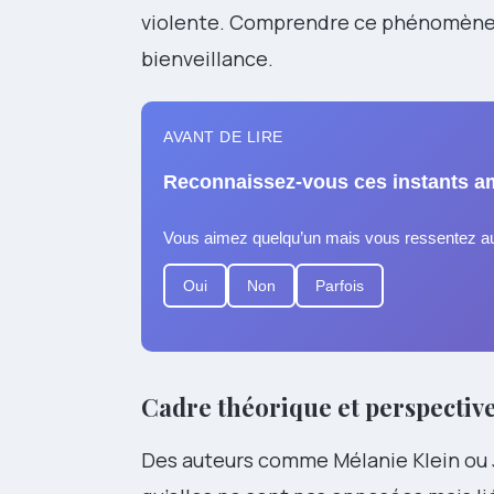
violente. Comprendre ce phénomène
bienveillance.
AVANT DE LIRE
Reconnaissez-vous ces instants a
Vous aimez quelqu’un mais vous ressentez aus
Oui
Non
Parfois
Cadre théorique et perspective
Des auteurs comme Mélanie Klein ou 