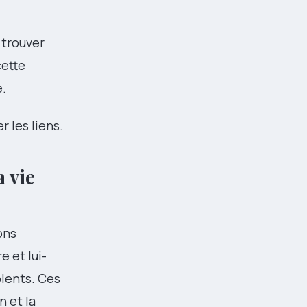
 trouver
cette
e.
 les liens.
a vie
ons
e et lui-
olents. Ces
n et la