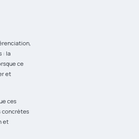
érenciation,
 : la
Lorsque ce
er et
ue ces
s concrètes
n et