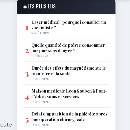
🔥
LES PLUS LUS
Laser médical : pourquoi consulter un
1
spécialiste ?
5 AOÛT 2026
Quelle quantité de poivre consommer
2
par jour sans danger ?
11 DÉC 2025
Durée des effets du magnétisme sur le
3
bien-être et la santé
12 DÉC 2025
Maison médicale Léon Souben à Pont-
4
l’Abbé : soins et services
12 DÉC 2025
Délai d’apparition de la phlébite après
5
une opération chirurgicale
coute
13 DÉC 2025