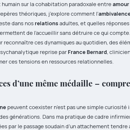
et humain sur la cohabitation paradoxale entre
amour
 repères théoriques, j’explore comment l’
ambivalenc
feste dans nos
relations
adultes, et quelles réponses
ermettent de l’accueillir sans détruire ce qui compte
ur reconnaître ces dynamiques au quotidien, des élé
psychanalytique reprise par
France Bernard
, clinicie
mer ces tensions en ressources relationnelles.
aces d’une même médaille – compr
ine
peuvent coexister n’est pas une simple curiosité i
s des générations. Dans ma pratique de cadre infirmier 
sées par le passage soudain d’un attachement tendre 