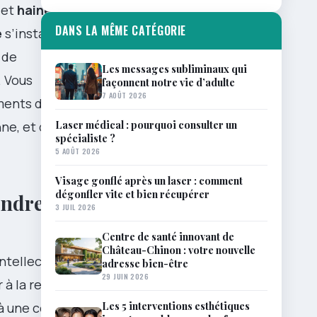
et
haine
. À
DANS LA MÊME CATÉGORIE
e
s’installe
 de
Les messages subliminaux qui
. Vous
façonnent notre vie d’adulte
7 AOÛT 2026
ments de
Laser médical : pourquoi consulter un
nne, et des
spécialiste ?
5 AOÛT 2026
Visage gonflé après un laser : comment
dégonfler vite et bien récupérer
endre
3 JUIL 2026
Centre de santé innovant de
Château-Chinon : votre nouvelle
ntellectuelle
adresse bien-être
29 JUIN 2026
à la retraite,
Les 5 interventions esthétiques
à une colère