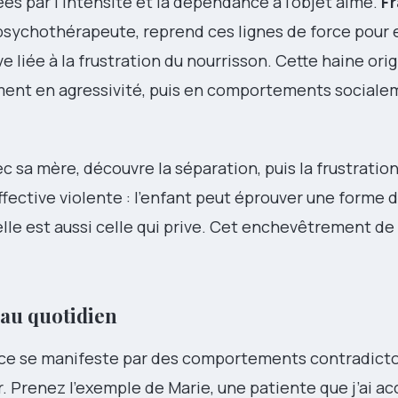
es par l’intensité et la dépendance à l’objet aimé.
F
 psychothérapeute, reprend ces lignes de force pour 
e liée à la frustration du nourrisson. Cette haine orig
ment en agressivité, puis en comportements sociale
c sa mère, découvre la séparation, puis la frustratio
fective violente : l’enfant peut éprouver une forme 
’elle est aussi celle qui prive. Cet enchevêtrement d
 au quotidien
nce se manifeste par des comportements contradictoi
nir. Prenez l’exemple de Marie, une patiente que j’ai