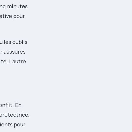
cinq minutes
ative pour
u les oublis
chaussures
té. L’autre
nflit. En
 protectrice,
ients pour