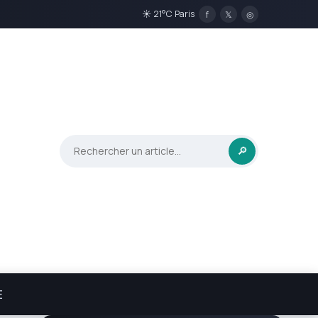
☀ 21°C Paris
f
𝕏
◎
🔎
E