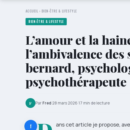
ACCUEIL
›
BIEN-ÊTRE & LIFESTYLE
BIEN-ÊTRE & LIFESTYLE
L’amour et la haine
l’ambivalence des 
bernard, psycholog
psychothérapeute
F
Par
Fred
·
28 mars 2026
·
17 min de lecture
D
ans cet article je propose, av
f