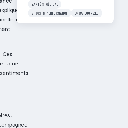
rance
SANTÉ & MÉDICAL
expliquer que
SPORT & PERFORMANCE
UNCATEGORIZED
inelle, non
ment
n. Ces
de haine
e sentiments
res :
 accompagnée