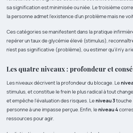
sa signification est minimisée ou niée. Le troisième corr
la personne admet l’existence d’un problème mais ne voi
Ces catégories se manifestent dans la pratique infirmiè
repérer un taux de glycémie élevé (stimulus), reconnaîtr
n’est pas significative (problème), ou estimer qu’il n’y a 
Les quatre niveaux : profondeur et cons
Les niveaux décrivent la profondeur du blocage. Le
nivea
stimulus, et constitue le frein le plus radical à tout chan
et empêche l’évaluation des risques. Le
niveau 3
touche 
personne à une impasse perçue. Enfin, le
niveau 4
corres
ressources pour agir.