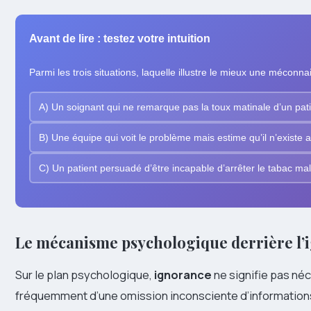
Avant de lire : testez votre intuition
Parmi les trois situations, laquelle illustre le mieux une mécon
A) Un soignant qui ne remarque pas la toux matinale d’un pat
B) Une équipe qui voit le problème mais estime qu’il n’existe 
C) Un patient persuadé d’être incapable d’arrêter le tabac ma
Le mécanisme psychologique derrière l’
Sur le plan psychologique,
ignorance
ne signifie pas néc
fréquemment d’une omission inconsciente d’informatio