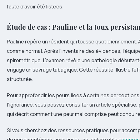
faute d’avoir été listées.
Étude de cas : Pauline et la toux persista
Pauline repère un résident qui tousse quotidiennement. 
comme normal. Après l’inventaire des évidences, l’équip
spirométrique. L’examen révèle une pathologie débutante. 
engage un sevrage tabagique. Cette réussite illustre l’ef
structurée.
Pour approfondir les peurs liées à certaines perceptions
l’ignorance, vous pouvez consulter un article spécialisé
qui décrit comment une peur mal comprise peut conduire 
Si vous cherchez des ressources pratiques pour accom
de ses symptômes, voici aussi une lecture utile
comprend