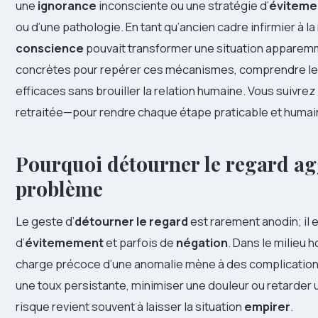
une
ignorance
inconsciente ou une stratégie d’
évitem
ou d’une pathologie. En tant qu’ancien cadre infirmier à la 
conscience
pouvait transformer une situation apparemme
concrètes pour repérer ces mécanismes, comprendre l
efficaces sans brouiller la relation humaine. Vous suivrez l
retraitée—pour rendre chaque étape praticable et humai
Pourquoi détourner le regard ag
problème
Le geste d’
détourner le regard
est rarement anodin; il
d’
évitemement
et parfois de
négation
. Dans le milieu 
charge précoce d’une anomalie mène à des complications q
une toux persistante, minimiser une douleur ou retarder
risque revient souvent à laisser la situation
empirer
.