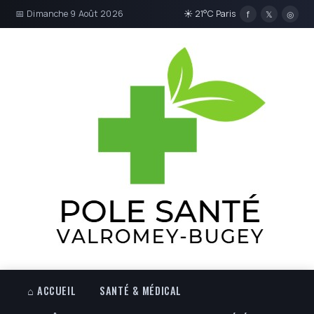
📅 Dimanche 9 Août 2026
☀ 21°C Paris
f
𝕏
◎
⌂ ACCUEIL
SANTÉ & MÉDICAL