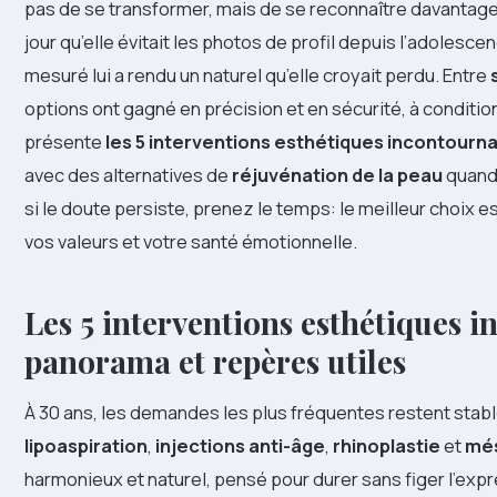
pas de se transformer, mais de se reconnaître davantage da
jour qu’elle évitait les photos de profil depuis l’adolesc
mesuré lui a rendu un naturel qu’elle croyait perdu. Entre
options ont gagné en précision et en sécurité, à conditio
présente
les 5 interventions esthétiques incontourn
avec des alternatives de
réjuvénation de la peau
quand 
si le doute persiste, prenez le temps: le meilleur choix es
vos valeurs et votre santé émotionnelle.
Les 5 interventions esthétiques i
panorama et repères utiles
À 30 ans, les demandes les plus fréquentes restent stab
lipoaspiration
,
injections anti-âge
,
rhinoplastie
et
més
harmonieux et naturel, pensé pour durer sans figer l’expres