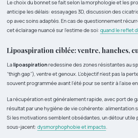
Le choix du bonnet se fait selon la morphologie et les pro
anticipe les délais: essayages 3D, discussion des cicatri
op avec soins adaptés. En cas de questionnement récurrent
cet éclairage nuancé sur l’estime de soi:
quand le reflet 
Lipoaspiration ciblée: ventre, hanches, c
La
lipoaspiration
redessine des zones résistantes au sp
“thigh gap”), ventre et genoux. L’objectif n’est pas la pe
souvent programmée avant l’été pour se sentir à l’aise en 
La récupération est généralement rapide, avec port de g
résultat par une hygiène de vie cohérente: alimentation si
Si les motivations semblent obsédantes, un détour utile p
sous-jacent:
dysmorphophobie et impacts
.