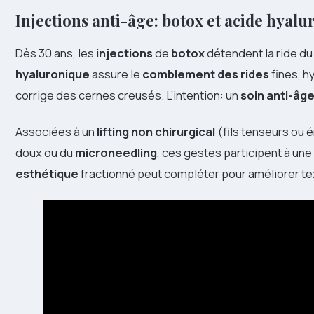
Injections anti-âge: botox et acide hyalu
Dès 30 ans, les
injections
de
botox
détendent la ride du l
hyaluronique
assure le
comblement des rides
fines, h
corrige des cernes creusés. L’intention: un
soin anti-âg
Associées à un
lifting non chirurgical
(fils tenseurs ou 
doux ou du
microneedling
, ces gestes participent à une
esthétique
fractionné peut compléter pour améliorer te