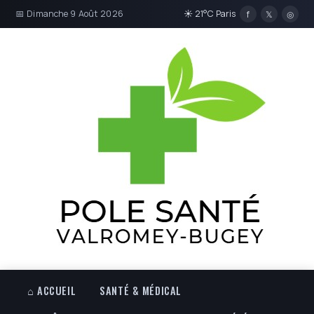
📅 Dimanche 9 Août 2026
☀ 21°C Paris
f
𝕏
◎
⌂ ACCUEIL
SANTÉ & MÉDICAL