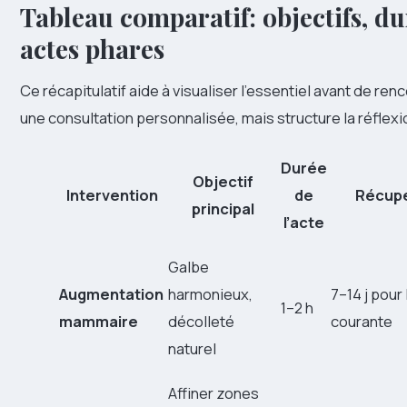
Tableau comparatif: objectifs, du
actes phares
Ce récapitulatif aide à visualiser l’essentiel avant de ren
une consultation personnalisée, mais structure la réflexi
Durée
Objectif
Intervention
de
Récupé
principal
l’acte
Galbe
Augmentation
harmonieux,
7–14 j pour 
1–2 h
mammaire
décolleté
courante
naturel
Affiner zones