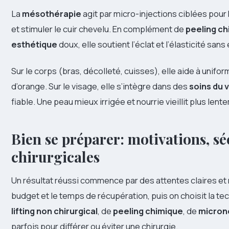
La
mésothérapie
agit par micro-injections ciblées pour h
et stimuler le cuir chevelu. En complément de
peeling c
esthétique
doux, elle soutient l’éclat et l’élasticité san
Sur le corps (bras, décolleté, cuisses), elle aide à unifo
d’orange. Sur le visage, elle s’intègre dans des
soins du 
fiable. Une peau mieux irrigée et nourrie vieillit plus lent
Bien se préparer: motivations, sé
chirurgicales
Un résultat réussi commence par des attentes claires et r
budget et le temps de récupération, puis on choisit la te
lifting non chirurgical
, de
peeling chimique
, de
micron
parfois pour différer ou éviter une chirurgie.