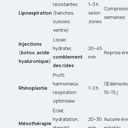
résistantes
1–3 h
Compressi
Lipoaspiration
(hanches,
selon
semaines
cuisses,
zones
ventre)
Lisser,
Injections
hydrater,
20–45
(
botox
,
acide
Reprise i
comblement
min
hyaluronique
)
des rides
Profil
harmonieux,
Œdème/ec
Rhinoplastie
1–2 h
respiration
10–15 j
optimisée
Éclat,
hydratation,
20–30
Aucune évi
Mésothérapie
densité
min
notable