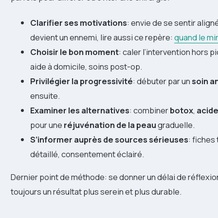
Clarifier ses motivations
: envie de se sentir align
devient un ennemi, lire aussi ce repère:
quand le mir
Choisir le bon moment
: caler l’intervention hors 
aide à domicile, soins post-op.
Privilégier la progressivité
: débuter par un
soin a
ensuite.
Examiner les alternatives
: combiner
botox
,
acide
pour une
réjuvénation de la peau
graduelle.
S’informer auprès de sources sérieuses
: fiches
détaillé, consentement éclairé.
Dernier point de méthode: se donner un délai de réflexi
toujours un résultat plus serein et plus durable.