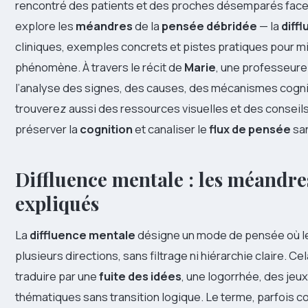
rencontré des patients et des proches désemparés face à
explore les
méandres
de la
pensée débridée
— la
diff
cliniques, exemples concrets et pistes pratiques pour m
phénomène. À travers le récit de
Marie
, une professeure 
l’analyse des signes, des causes, des mécanismes cognit
trouverez aussi des ressources visuelles et des conseils
préserver la
cognition
et canaliser le
flux de pensée
san
Diffluence mentale : les méandre
expliqués
La
diffluence mentale
désigne un mode de pensée où le
plusieurs directions, sans filtrage ni hiérarchie claire. C
traduire par une
fuite des idées
, une logorrhée, des jeu
thématiques sans transition logique. Le terme, parfois c