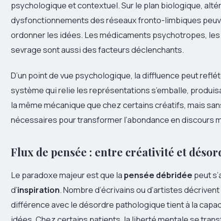
psychologique et contextuel. Sur le plan biologique, alt
dysfonctionnements des réseaux fronto-limbiques peuvent 
ordonner les idées. Les médicaments psychotropes, les 
sevrage sont aussi des facteurs déclenchants.
D’un point de vue psychologique, la diffluence peut reflét
système qui relie les représentations s’emballe, produis
la même mécanique que chez certains créatifs, mais sans 
nécessaires pour transformer l’abondance en discours m
Flux de pensée : entre créativité et désor
Le paradoxe majeur est que la
pensée débridée
peut s
d’
inspiration
. Nombre d’écrivains ou d’artistes décriven
différence avec le désordre pathologique tient à la capaci
idées. Chez certains patients, la liberté mentale se tra