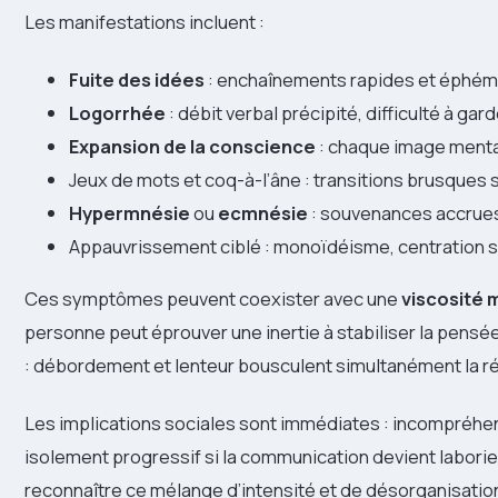
Les manifestations incluent :
Fuite des idées
: enchaînements rapides et éphém
Logorrhée
: débit verbal précipité, difficulté à garder
Expansion de la conscience
: chaque image ment
Jeux de mots et coq-à-l’âne : transitions brusques 
Hypermnésie
ou
ecmnésie
: souvenances accrues
Appauvrissement ciblé : monoïdéisme, centration s
Ces symptômes peuvent coexister avec une
viscosité 
personne peut éprouver une inertie à stabiliser la pensé
: débordement et lenteur bousculent simultanément la ré
Les implications sociales sont immédiates : incompréhens
isolement progressif si la communication devient laborie
reconnaître ce mélange d’intensité et de désorganisation.