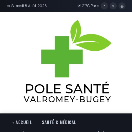
📅 Samedi 8 Août 2026
☀ 21°C Paris
f
𝕏
◎
⌂ ACCUEIL
SANTÉ & MÉDICAL