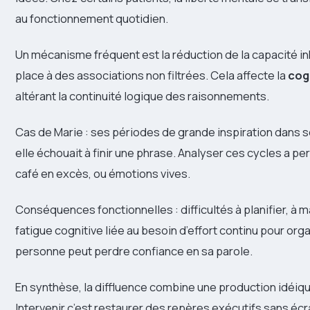
au fonctionnement quotidien.
Un mécanisme fréquent est la réduction de la capacité inhib
place à des associations non filtrées. Cela affecte la
cog
altérant la continuité logique des raisonnements.
Cas de Marie : ses périodes de grande inspiration dans 
elle échouait à finir une phrase. Analyser ces cycles a pe
café en excès, ou émotions vives.
Conséquences fonctionnelles : difficultés à planifier, à 
fatigue cognitive liée au besoin d’effort continu pour organ
personne peut perdre confiance en sa parole.
En synthèse, la diffluence combine une production idéiqu
Intervenir c’est restaurer des repères exécutifs sans écr