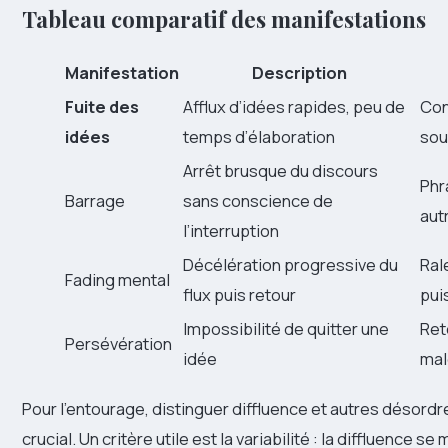
Tableau comparatif des manifestations
Manifestation
Description
Fuite des
Afflux d’idées rapides, peu de
Con
idées
temps d’élaboration
sou
Arrêt brusque du discours
Phr
Barrage
sans conscience de
aut
l’interruption
Décélération progressive du
Ral
Fading mental
flux puis retour
pui
Impossibilité de quitter une
Ret
Persévération
idée
mal
Pour l’entourage, distinguer diffluence et autres désord
crucial. Un critère utile est la variabilité : la diffluence