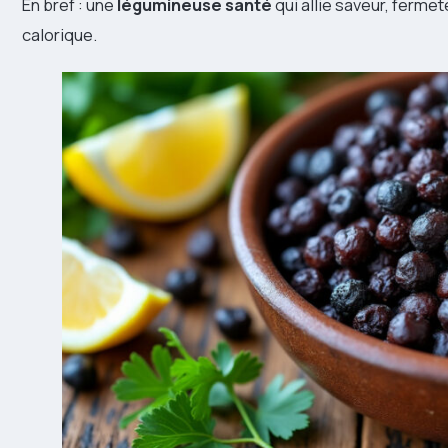
En bref : une
légumineuse santé
qui allie saveur, fermet
calorique.