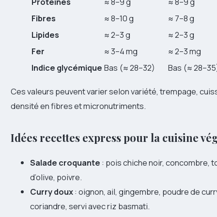
Protéines
≈ 8–9 g
≈ 8–9 g
Fibres
≈ 8–10 g
≈ 7–8 g
Lipides
≈ 2–3 g
≈ 2–3 g
Fer
≈ 3–4 mg
≈ 2–3 mg
Indice glycémique
Bas (≈ 28–32)
Bas (≈ 28–35
Ces valeurs peuvent varier selon variété, trempage, cuisson
densité en fibres et micronutriments.
Idées recettes express pour la cuisine v
Salade croquante
: pois chiche noir, concombre, to
d’olive, poivre.
Curry doux
: oignon, ail, gingembre, poudre de cur
coriandre, servi avec riz basmati.