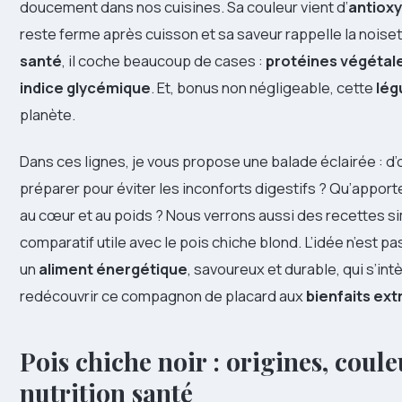
doucement dans nos cuisines. Sa couleur vient d’
antiox
reste ferme après cuisson et sa saveur rappelle la noiset
santé
, il coche beaucoup de cases :
protéines végétal
indice glycémique
. Et, bonus non négligeable, cette
lég
planète.
Dans ces lignes, je vous propose une balade éclairée : d’o
préparer pour éviter les inconforts digestifs ? Qu’apport
au cœur et au poids ? Nous verrons aussi des recettes s
comparatif utile avec le pois chiche blond. L’idée n’est 
un
aliment énergétique
, savoureux et durable, qui s’in
redécouvrir ce compagnon de placard aux
bienfaits ext
Pois chiche noir : origines, coul
nutrition santé