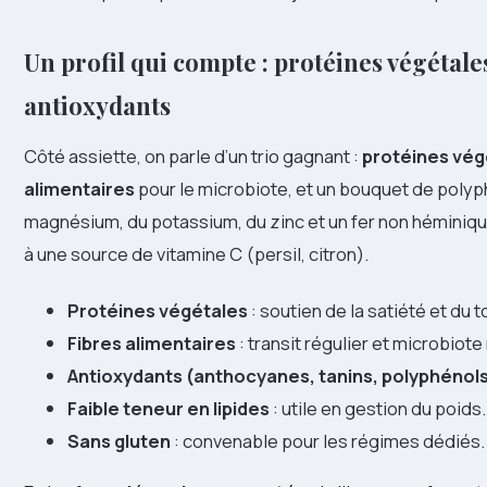
Un profil qui compte : protéines végétales
antioxydants
Côté assiette, on parle d’un trio gagnant :
protéines vég
alimentaires
pour le microbiote, et un bouquet de polyp
magnésium, du potassium, du zinc et un fer non héminique
à une source de vitamine C (persil, citron).
Protéines végétales
: soutien de la satiété et du t
Fibres alimentaires
: transit régulier et microbiote 
Antioxydants (anthocyanes, tanins, polyphénol
Faible teneur en lipides
: utile en gestion du poids.
Sans gluten
: convenable pour les régimes dédiés.