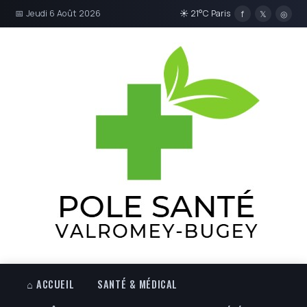
📅 Jeudi 6 Août 2026
☀ 21°C Paris
f
𝕏
◎
⌂ ACCUEIL
SANTÉ & MÉDICAL