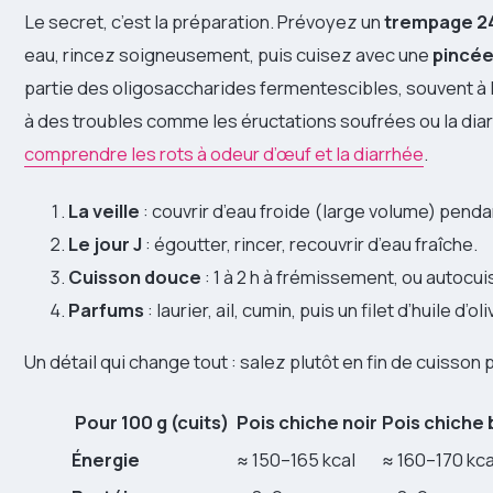
Le secret, c’est la préparation. Prévoyez un
trempage 24
eau, rincez soigneusement, puis cuisez avec une
pincée
partie des oligosaccharides fermentescibles, souvent à l
à des troubles comme les éructations soufrées ou la diarr
comprendre les rots à odeur d’œuf et la diarrhée
.
La veille
: couvrir d’eau froide (large volume) penda
Le jour J
: égoutter, rincer, recouvrir d’eau fraîche.
Cuisson douce
: 1 à 2 h à frémissement, ou autocu
Parfums
: laurier, ail, cumin, puis un filet d’huile d’ol
Un détail qui change tout : salez plutôt en fin de cuisson 
Pour 100 g (cuits)
Pois chiche noir
Pois chiche 
Énergie
≈ 150–165 kcal
≈ 160–170 kca