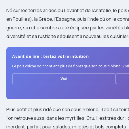
Né sur les terres arides du Levant et de l’Anatolie, le poi
en Pouilles), la Grèce, l’Espagne, puis l’Inde où on le con
guerre, sa robe sombre a été éclipsée par les variétés bl
diversité et sa rusticité séduisent à nouveau les cuisini
Avant de lire : testez votre intuition
Le pois chiche noir contient plus de fibres que son cousin blond. Vrai
Vrai
Plus petit et plus ridé que son cousin blond, il doit sa te
l’on retrouve aussi dans les myrtilles. Cru, il est très dur ;
mordant, parfait pour salades, mijotés et bols complets.