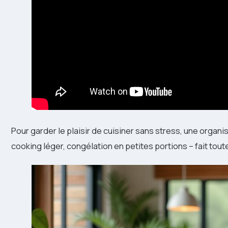
Pour garder le plaisir de cuisiner sans stress, une organ
cooking léger, congélation en petites portions – fait tout