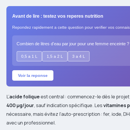
Avant de lire : testez vos reperes nutrition
Repondez rapidement a cette question pour verifier vos connai
Combien de litres d'eau par jour pour une femme enceinte ?
0,5 a 1 L
1,5 a 2 L
3 a 4 L
Voir la reponse
L’
acide folique
est central : commencez-le dès le projet
400 μg/jour
, sauf indication spécifique. Les
vitamines 
nécessaire, mais évitez l’auto-prescription : fer, iode, D
avec un professionnel.