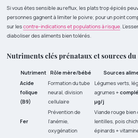
Si vous êtes sensible au reflux, les plats trop épicés peu
personnes gagnent à limiter le poivre; pour un point comp
sur les
contre-indications et populations à risque
. L’ess
diaboliser des aliments bien tolérés.
Nutriments clés prénataux et sources du
Nutriment
Rôle mère/bébé
Sources alim
Acide
Formation du tube
Légumes verts, lé
folique
neural, division
agrumes +
compl
(B9)
cellulaire
μg/j
Prévention de
Viande rouge bien 
Fer
l’anémie,
lentilles, pois chic
oxygénation
épinards + vitamin