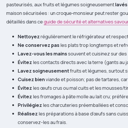
pasteurisés, aux fruits et légumes soigneusement
lavés
maison sécurisées : un croque‑monsieur peut rester gour
détaillés dans ce
guide de sécurité et alternatives savo
Nettoyez
régulièrement le réfrigérateur et respect
Ne conservez pas
les plats trop longtemps et ref
Lavez-vous les mains
souvent et cuisinez sur des 
Évitez
les contacts directs avec la terre (gants au j
Lavez soigneusement
fruits et légumes, surtout 
Cuisez bien
viande et poisson; pas de tartares, car
Évitez
les œufs crus ou mal cuits et les mousses/t
Évitez
les fromages à pâte molle au lait cru; préfér
Privilégiez
les charcuteries préemballées et con
Réalisez
les préparations à base d’œufs sans cuiss
conservez-les au frais.