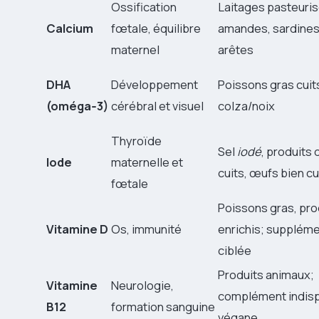
Ossification
Laitages pasteuris
Calcium
fœtale, équilibre
amandes, sardines
maternel
arêtes
DHA
Développement
Poissons gras cuits
(oméga‑3)
cérébral et visuel
colza/noix
Thyroïde
Sel
iodé
, produits 
Iode
maternelle et
cuits, œufs bien cu
fœtale
Poissons gras, pro
Vitamine D
Os, immunité
enrichis; suppléme
ciblée
Produits animaux;
Vitamine
Neurologie,
complément indisp
B12
formation sanguine
végane