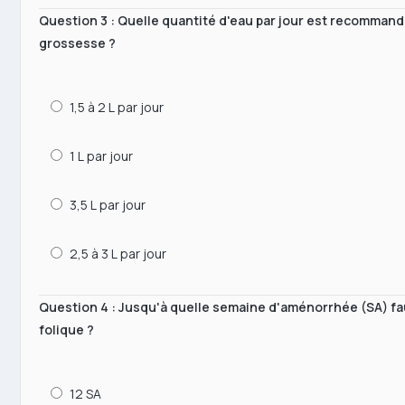
Question 3 : Quelle quantité d'eau par jour est recomman
grossesse ?
1,5 à 2 L par jour
1 L par jour
3,5 L par jour
2,5 à 3 L par jour
Question 4 : Jusqu'à quelle semaine d'aménorrhée (SA) fau
folique ?
12 SA