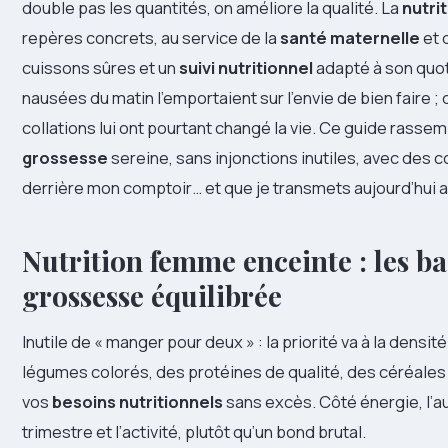
double pas les quantités, on améliore la qualité. La
nutri
repères concrets, au service de la
santé maternelle
et 
cuissons sûres et un
suivi nutritionnel
adapté à son quot
nausées du matin l’emportaient sur l’envie de bien faire
collations lui ont pourtant changé la vie. Ce guide rassem
grossesse
sereine, sans injonctions inutiles, avec des 
derrière mon comptoir… et que je transmets aujourd’hui a
Nutrition femme enceinte : les b
grossesse équilibrée
Inutile de « manger pour deux » : la priorité va à la densit
légumes colorés, des protéines de qualité, des céréales
vos
besoins nutritionnels
sans excès. Côté énergie, l’a
trimestre et l’activité, plutôt qu’un bond brutal.