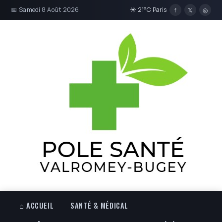
📅 Samedi 8 Août 2026
☀ 21°C Paris
f
𝕏
◎
⌂ ACCUEIL
SANTÉ & MÉDICAL