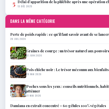
Délai d’apparition de la phlébite après une opération c
5
13 DÉC 2025
DANS LA MÊME CATÉGORIE
Perte de poids rapide : ce qu’il faut savoir avant de se lancer
20 JUIL 2026
Graines de courge : un trésor naturel aux pouvoir
12 JUIN 2026
Pois chiche noir : Le trésor méconnu aux bienfait
29 MAI 2026
Poches sous les yeux : conseils nutritionnels, habit
atténuer
21 MAI 2026
Damiana en extrait concentré – 60 gélules 100% végétales