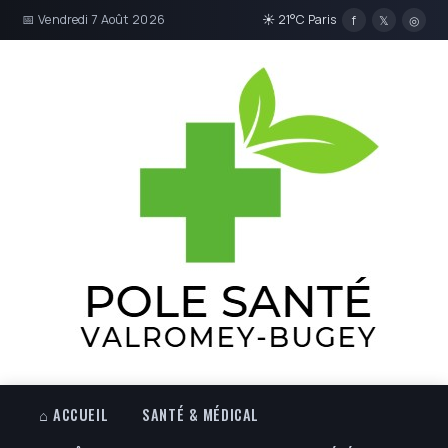
📅 Vendredi 7 Août 2026
☀ 21°C Paris
f
𝕏
◎
⌂ ACCUEIL
SANTÉ & MÉDICAL