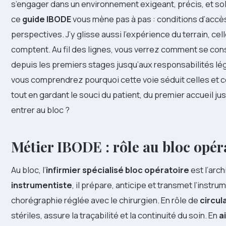
s’engager dans un environnement exigeant, précis, et sol
ce
guide IBODE
vous mène pas à pas : conditions d’accè
perspectives. J’y glisse aussi l’expérience du terrain, cel
comptent. Au fil des lignes, vous verrez comment se cons
depuis les premiers stages jusqu’aux responsabilités léga
vous comprendrez pourquoi cette voie séduit celles et ce
tout en gardant le souci du patient, du premier accueil jus
entrer au bloc ?
Métier IBODE : rôle au bloc opér
Au bloc, l’
infirmier spécialisé bloc opératoire
est l’arc
instrumentiste
, il prépare, anticipe et transmet l’inst
chorégraphie réglée avec le chirurgien. En rôle de
circul
stériles, assure la traçabilité et la continuité du soin. En
a