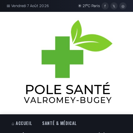
📅 Vendredi 7 Août 2026
☀ 21°C Paris
f
𝕏
◎
⌂ ACCUEIL
SANTÉ & MÉDICAL