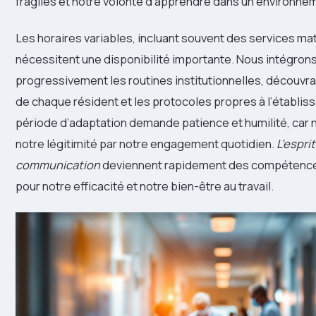
fragiles et notre volonté d’apprendre dans un environne
Les horaires variables, incluant souvent des services ma
nécessitent une disponibilité importante. Nous intégron
progressivement les routines institutionnelles, découvran
de chaque résident et les protocoles propres à l’établi
période d’adaptation demande patience et humilité, car
notre légitimité par notre engagement quotidien.
L’espri
communication
deviennent rapidement des compétenc
pour notre efficacité et notre bien-être au travail.