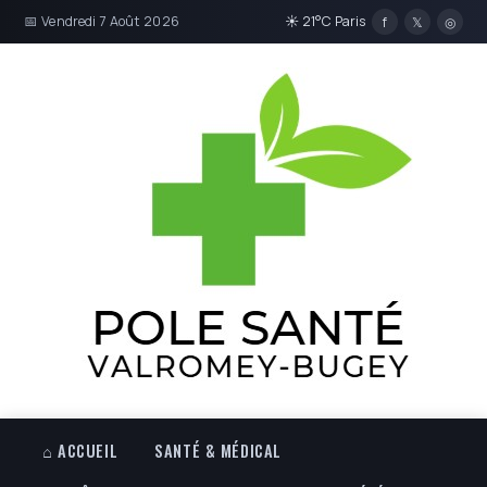
📅 Vendredi 7 Août 2026
☀ 21°C Paris
f
𝕏
◎
⌂ ACCUEIL
SANTÉ & MÉDICAL