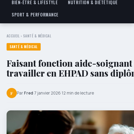
BIEN-ÊTRE & LIFESTYLE
NUTRITION & DIÉTÉTIQUE
SPORT & PERFORMANCE
ACCUEIL
›
SANTÉ & MÉDICAL
SANTÉ & MÉDICAL
Faisant fonction aide-soignant 
travailler en EHPAD sans dipl
F
Par
Fred
·
7 janvier 2026
·
12 min de lecture