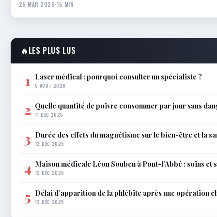
25 MAR 2026
·
15 MIN
🔥
LES PLUS LUS
Laser médical : pourquoi consulter un spécialiste ?
1
5 AOÛT 2026
Quelle quantité de poivre consommer par jour sans dan
2
11 DÉC 2025
Durée des effets du magnétisme sur le bien-être et la sa
3
12 DÉC 2025
Maison médicale Léon Souben à Pont-l’Abbé : soins et 
4
12 DÉC 2025
Délai d’apparition de la phlébite après une opération c
5
13 DÉC 2025