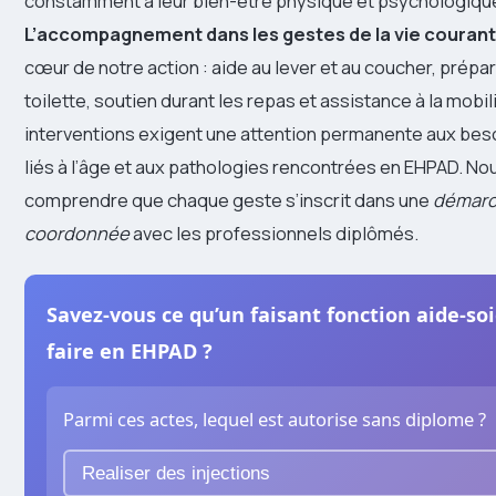
constamment à leur bien-être physique et psychologiqu
L’accompagnement dans les gestes de la vie couran
cœur de notre action : aide au lever et au coucher, prépar
toilette, soutien durant les repas et assistance à la mobil
interventions exigent une attention permanente aux bes
liés à l’âge et aux pathologies rencontrées en EHPAD. N
comprendre que chaque geste s’inscrit dans une
démarc
coordonnée
avec les professionnels diplômés.
Savez-vous ce qu’un faisant fonction aide-so
faire en EHPAD ?
Parmi ces actes, lequel est autorise sans diplome ?
Realiser des injections