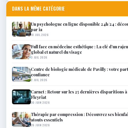
DANS LA MÊME CATÉGORIE
Un psychologue en ligne disponible 24h/24 : décou
par ia
10 JUIL 2026
Full face en médecine esthétique : La clé d’un raj
global et naturel du visage
3 JUIL 2026
Centre de biologie médicale de Pavilly : votre par
confiance
2 JUIL 2026
Carnet : Retour sur les 25 dernières disparitions à 
Fleyriat
30 JUIN 2026
Thérapie par compression : Découvrez ses bienfai
atouts essentiels
26 JUIN 2026