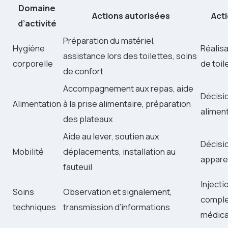
Domaine
Actions autorisées
Acti
d’activité
Préparation du matériel,
Hygiène
Réalis
assistance lors des toilettes, soins
corporelle
de toi
de confort
Accompagnement aux repas, aide
Décisio
Alimentation
à la prise alimentaire, préparation
alimen
des plateaux
Aide au lever, soutien aux
Décisio
Mobilité
déplacements, installation au
apparei
fauteuil
Inject
Soins
Observation et signalement,
comple
techniques
transmission d’informations
médica