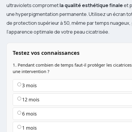
ultraviolets compromet
la qualité esthétique finale
et 
une hyperpigmentation permanente. Utilisez un écran tot
de protection supérieur à 50, même par temps nuageux,
l’apparence optimale de votre peau cicatrisée.
Testez vos connaissances
1. Pendant combien de temps faut-il protéger les cicatrices
une intervention ?
3 mois
12 mois
6 mois
1 mois