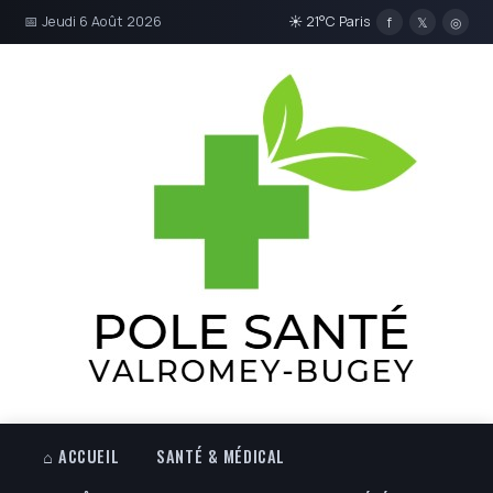
📅 Jeudi 6 Août 2026
☀ 21°C Paris
f
𝕏
◎
⌂ ACCUEIL
SANTÉ & MÉDICAL