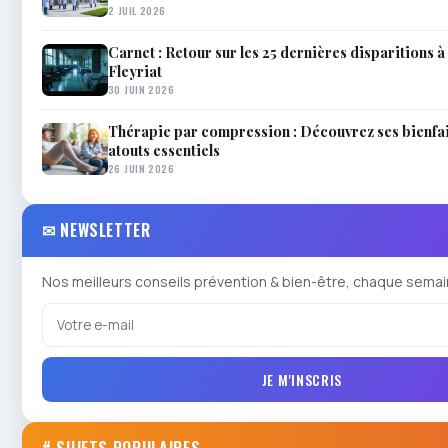
2 JUIL 2026
Carnet : Retour sur les 25 dernières disparitions à 
Fleyriat
30 JUIN 2026
Thérapie par compression : Découvrez ses bienfai
atouts essentiels
26 JUIN 2026
✉ NEWSLETTER
Nos meilleurs conseils prévention & bien-être, chaque semai
JE M'INSCRIS
# SUJETS POPULAIRES