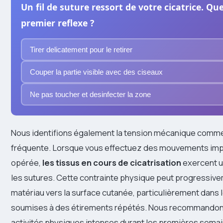
Un fil de suture ressort de votre cicatrice. Que
premier reflexe ?
Tirer delicatement pour le retirer
Couper la partie visible avec des ciseaux
Ne pas toucher et desinfecter la zone
Nous identifions également la tension mécanique comm
fréquente. Lorsque vous effectuez des mouvements impl
opérée,
les tissus en cours de cicatrisation
exercent u
les sutures. Cette contrainte physique peut progressiv
matériau vers la surface cutanée, particulièrement dans 
soumises à des étirements répétés. Nous recommandons 
activités physiques intenses durant les premières semai