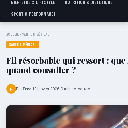
BIEN-ÊTRE & LIFESTYLE
NUTRITION & DIÉTÉTIQUE
SPORT & PERFORMANCE
ACCUEIL
›
SANTÉ & MÉDICAL
SANTÉ & MÉDICAL
Fil résorbable qui ressort : que 
quand consulter ?
F
Par
Fred
·
10 janvier 2026
·
9 min de lecture