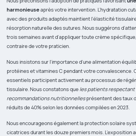
Nous préconisons l’adoption de pratiques favorisant
une
harmonieuse
après votre intervention. L’hydratation c
avec des produits adaptés maintient l’élasticité tissulaire 
résorption naturelle des sutures. Nous suggérons d’att
trois semaines avant d’appliquer toute crème spécifique,
contraire de votre praticien.
Nous insistons sur l’importance d’une alimentation équili
protéines et vitamines C pendant votre convalescence. 
essentiels participent activement au processus de régé
tissulaire. Nous constatons que
les patients respectant
recommandations nutritionnelles
présentent des taux 
réduits de 40% selon les données compilées en 2023.
Nous encourageons également la protection solaire sys
cicatrices durant les douze premiers mois. L’exposition 