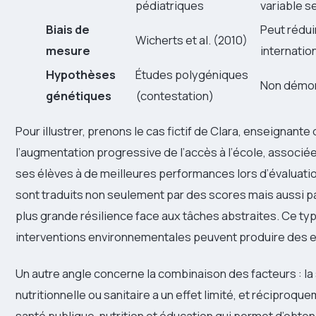
pédiatriques
variable s
Biais de
Peut rédui
Wicherts et al. (2010)
mesure
internatio
Hypothèses
Études polygéniques
Non démon
génétiques
(contestation)
Pour illustrer, prenons le cas fictif de Clara, enseignante
l’augmentation progressive de l’accès à l’école, associé
ses élèves à de meilleures performances lors d’évaluati
sont traduits non seulement par des scores mais aussi pa
plus grande résilience face aux tâches abstraites. Ce ty
interventions environnementales peuvent produire des eff
Un autre angle concerne la combinaison des facteurs : la
nutritionnelle ou sanitaire a un effet limité, et réciproqu
santé publique, nutrition et éducation qui permet d’obte