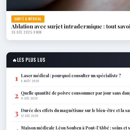
SANTÉ & MÉDICAL
Ablation avec surjet intradermique : tout savo
26 DÉC 2025
·
9 MIN
🔥
LES PLUS LUS
Laser médical : pourquoi consulter un spécialiste ?
1
5 AOÛT 2026
Quelle quantité de poivre consommer par jour sans dan
2
11 DÉC 2025
Durée des effets du magnétisme sur le bien-être et la sa
3
12 DÉC 2025
Maison médicale Léon Souben à Pont-l’Abbé : soins et 