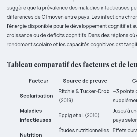
suggère que la prévalence des maladies infectieuses pe
différences de QI moyen entre pays. Les infections chron
l’énergie disponible pour le développement cognitif et a
croissance ou de déficits cognitifs. Dans des régions où 
rendement scolaire et les capacités cognitives est tangi
Tableau comparatif des facteurs et de le
Facteur
Source de preuve
C
Ritchie & Tucker-Drob
~3 points 
Scolarisation
(2018)
supplémen
Maladies
Jusqu’à un
Eppig et al. (2010)
infectieuses
pays selon
Études nutritionnelles
Effets dur
Nutrition