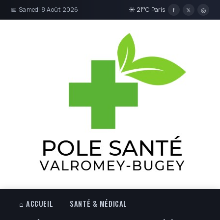
📅 Samedi 8 Août 2026
☀ 21°C Paris
f
𝕏
◎
⌂ ACCUEIL
SANTÉ & MÉDICAL