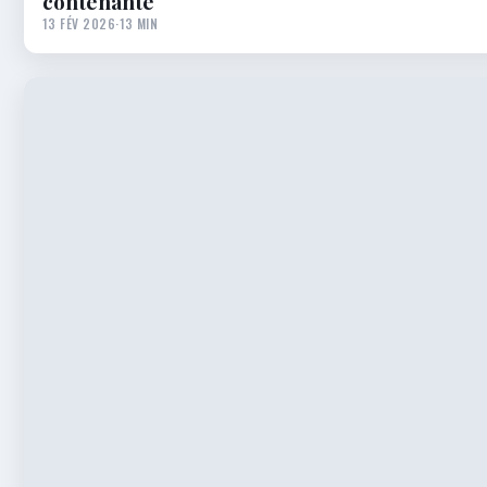
contenante
13 FÉV 2026
·
13 MIN