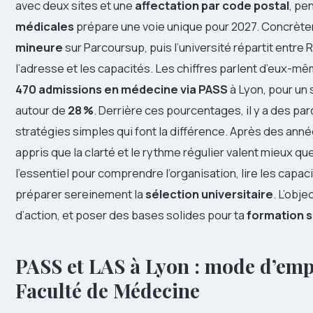
avec deux sites et une
affectation par code postal
, pe
médicales
prépare une voie unique pour 2027. Concrète
mineure
sur Parcoursup, puis l’université répartit entre 
l’adresse et les capacités. Les chiffres parlent d’eux-mê
470 admissions en médecine via PASS
à Lyon, pour un
autour de
28 %
. Derrière ces pourcentages, il y a des par
stratégies simples qui font la différence. Après des année
appris que la clarté et le rythme régulier valent mieux qu
l’essentiel pour comprendre l’organisation, lire les capaci
préparer sereinement la
sélection universitaire
. L’obje
d’action, et poser des bases solides pour ta
formation 
PASS et LAS à Lyon : mode d’empl
Faculté de Médecine