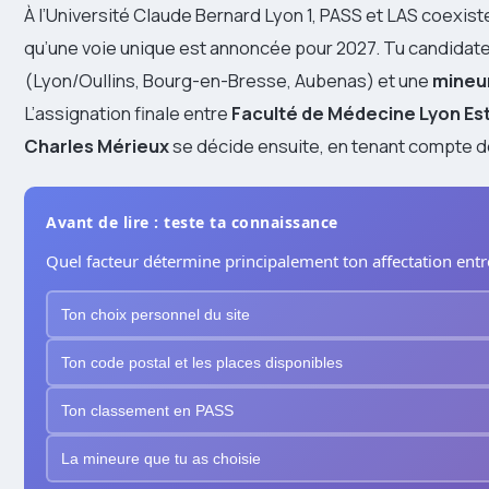
À l’Université Claude Bernard Lyon 1, PASS et LAS coexist
qu’une voie unique est annoncée pour 2027. Tu candidat
(Lyon/Oullins, Bourg-en-Bresse, Aubenas) et une
mineu
L’assignation finale entre
Faculté de Médecine Lyon Est
Charles Mérieux
se décide ensuite, en tenant compte de
Avant de lire : teste ta connaissance
Quel facteur détermine principalement ton affectation entr
Ton choix personnel du site
Ton code postal et les places disponibles
Ton classement en PASS
La mineure que tu as choisie