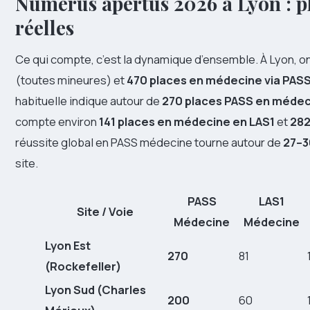
Numerus apertus 2026 à Lyon : pl
réelles
Ce qui compte, c’est la dynamique d’ensemble. À Lyon, o
(toutes mineures) et
470 places en médecine via PAS
habituelle indique autour de
270 places PASS en médeci
compte environ
141 places en médecine en LAS1
et
282
réussite global en PASS médecine tourne autour de
27–3
site.
PASS
LAS1
Site / Voie
Médecine
Médecine
Lyon Est
270
81
(Rockefeller)
Lyon Sud (Charles
200
60