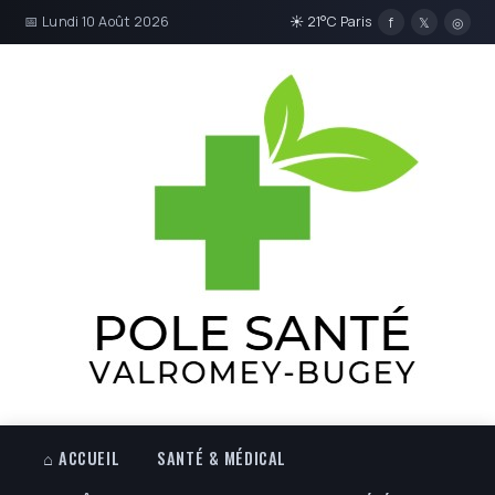
📅 Lundi 10 Août 2026
☀ 21°C Paris
f
𝕏
◎
⌂ ACCUEIL
SANTÉ & MÉDICAL