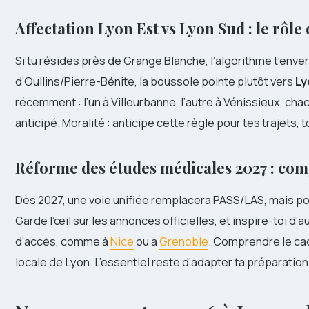
Affectation Lyon Est vs Lyon Sud : le rôle 
Si tu résides près de Grange Blanche, l’algorithme t’enve
d’Oullins/Pierre-Bénite, la boussole pointe plutôt vers
Ly
récemment : l’un à Villeurbanne, l’autre à Vénissieux, chacu
anticipé. Moralité : anticipe cette règle pour tes trajets,
Réforme des études médicales 2027 : com
Dès 2027, une voie unifiée remplacera PASS/LAS, mais pou
Garde l’œil sur les annonces officielles, et inspire-toi d’
d’accès, comme à
Nice
ou à
Grenoble
. Comprendre le cadr
locale de Lyon. L’essentiel reste d’adapter ta préparation