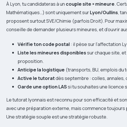
À Lyon, tu candidateras à un
couple site × mineure
. Cer
Mathématiques…) sont uniquement sur
Lyon/Oullins
, ta
proposent surtout SVE/Chimie (parfois Droit). Pour maxim
conseille de demander plusieurs mineures, et d’ouvrir a
Vérifie ton code postal
: il pèse sur l’affectation 
Liste les mineures disponibles
sur chaque site, et
proposition.
Anticipe la logistique
(transports, BU, emplois du t
Active le tutorat
dès septembre : colles, annales, o
Garde une option LAS
si tu souhaites une licence s
Le tutorat lyonnais est reconnu pour son efficacité et so
avec une préparation externe, mais commence toujours par
Une stratégie souple est une stratégie robuste.