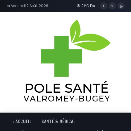
📅 Vendredi 7 Août 2026
☀ 21°C Paris
f
𝕏
◎
⌂ ACCUEIL
SANTÉ & MÉDICAL