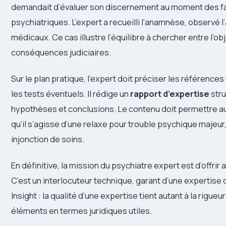
demandait d’évaluer son discernement au moment des fa
psychiatriques. L’expert a recueilli l’anamnèse, observé
médicaux. Ce cas illustre l’équilibre à chercher entre l’o
conséquences judiciaires.
Sur le plan pratique, l’expert doit préciser les référence
les tests éventuels. Il rédige un
rapport d’expertise
stru
hypothèses et conclusions. Le contenu doit permettre au 
qu’il s’agisse d’une relaxe pour trouble psychique maje
injonction de soins.
En définitive, la mission du psychiatre expert est d’offrir 
C’est un interlocuteur technique, garant d’une expertise q
Insight : la qualité d’une expertise tient autant à la rigueu
éléments en termes juridiques utiles.