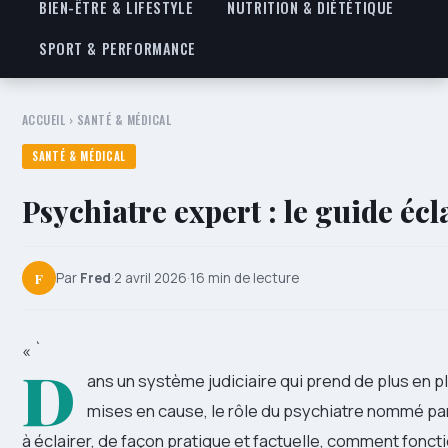
BIEN-ÊTRE & LIFESTYLE
NUTRITION & DIÉTÉTIQUE
SPORT & PERFORMANCE
ACCUEIL
›
SANTÉ & MÉDICAL
SANTÉ & MÉDICAL
Psychiatre expert : le guide écl
F
Par
Fred
·
2 avril 2026
·
16 min de lecture
« `
D
ans un système judiciaire qui prend de plus en 
mises en cause, le rôle du psychiatre nommé par 
à éclairer, de façon pratique et factuelle, comment fonc