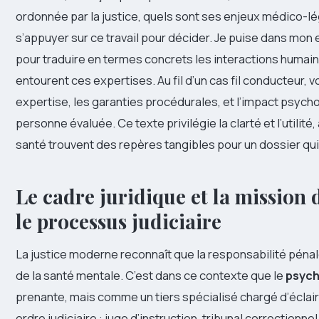
ordonnée par la justice, quels sont ses enjeux médico-l
s’appuyer sur ce travail pour décider. Je puise dans mon e
pour traduire en termes concrets les interactions humain
entourent ces expertises. Au fil d’un cas fil conducteur,
expertise, les garanties procédurales, et l’impact psych
personne évaluée. Ce texte privilégie la clarté et l’utilit
santé trouvent des repères tangibles pour un dossier qui 
Le cadre juridique et la mission 
le processus judiciaire
La justice moderne reconnaît que la responsabilité péna
de la santé mentale. C’est dans ce contexte que le
psych
prenante, mais comme un tiers spécialisé chargé d’éclaire
ordre judiciaire : juge d’instruction, tribunal correctionn