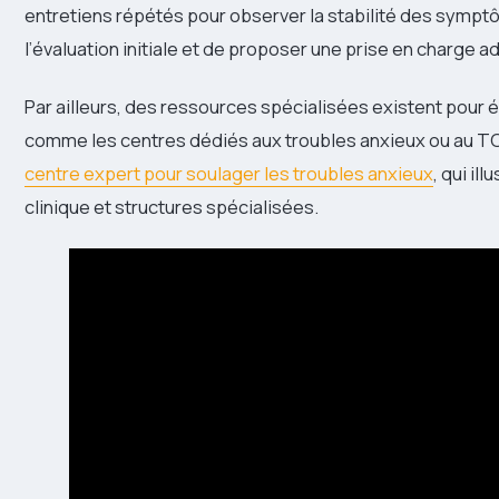
entretiens répétés pour observer la stabilité des sym
l’évaluation initiale et de proposer une prise en charge a
Par ailleurs, des ressources spécialisées existent pour 
comme les centres dédiés aux troubles anxieux ou au TOC
centre expert pour soulager les troubles anxieux
, qui il
clinique et structures spécialisées.