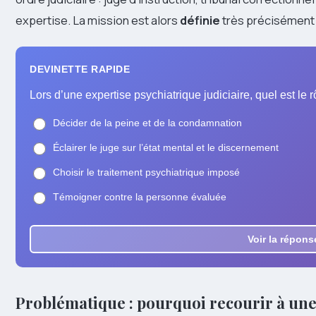
expertise. La mission est alors
définie
très précisément 
DEVINETTE RAPIDE
Lors d’une expertise psychiatrique judiciaire, quel est le r
Décider de la peine et de la condamnation
Éclairer le juge sur l’état mental et le discernement
Choisir le traitement psychiatrique imposé
Témoigner contre la personne évaluée
Voir la répons
Problématique : pourquoi recourir à une